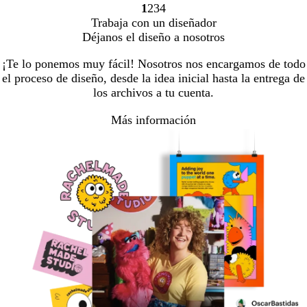
1
2
3
4
Ir
Ir
Ir
Ir
Trabaja con un diseñador
a
a
a
a
Déjanos el diseño a nosotros
la
la
la
la
página
página
página
página
¡Te lo ponemos muy fácil! Nosotros nos encargamos de todo
el proceso de diseño, desde la idea inicial hasta la entrega de
los archivos a tu cuenta.
Más información