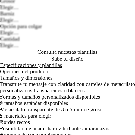
Grosor
la
la
la
la
la
la
la
la
la
Loading
Elegir…
imagen
imagen
imagen
imagen
imagen
imagen
imagen
imagen
imag
options
Barniz
Elegir…
Opción para colgar
Elegir…
Cantidad
Elegir…
Consulta nuestras plantillas
Sube tu diseño
Especificaciones y plantillas
Opciones del producto
Tamaños y dimensiones
Transmite tu mensaje con claridad con carteles de metacrilato
personalizados transparentes o blancos
Formas y tamaños personalizados disponibles
9 tamaños estándar disponibles
Metacrilato transparente de 3 o 5 mm de grosor
2 materiales para elegir
Bordes rectos
Posibilidad de añadir barniz brillante antiarañazos
Agujeros de sujeción disponibles