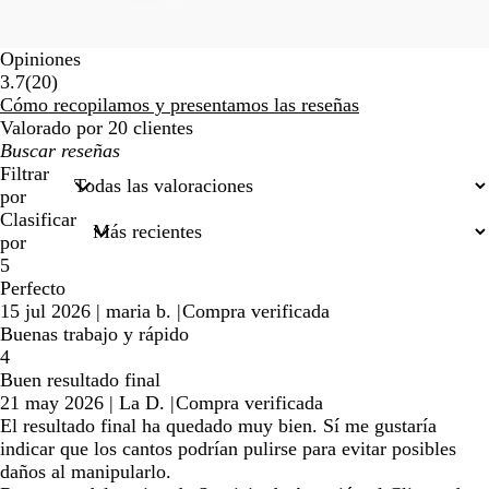
Opiniones
20
3.7
(
20
)
reseñas
Cómo recopilamos y presentamos las reseñas
Valorado por 20 clientes
Mis
búsquedas
Filtrar
por
Clasificar
por
5
Perfecto
15 jul 2026
|
maria b.
|
Compra verificada
Buenas trabajo y rápido
4
Buen resultado final
21 may 2026
|
La D.
|
Compra verificada
El resultado final ha quedado muy bien. Sí me gustaría
indicar que los cantos podrían pulirse para evitar posibles
daños al manipularlo.