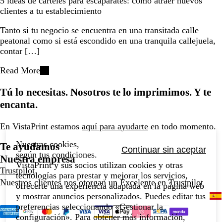
5 ideas de carteles para escaparates: cómo atraer nuevos
clientes a tu establecimiento
Tanto si tu negocio se encuentra en una transitada calle
peatonal como si está escondido en una tranquila callejuela,
contar […]
Read More
Tú lo necesitas. Nosotros te lo imprimimos. Y te
encanta.
En VistaPrint estamos
aquí para ayudarte
en todo momento.
Nuestras cookies,
Te ayudamos
Continuar sin aceptar
según tus condiciones.
Nuestra empresa
VistaPrint y sus socios utilizan cookies y otras
Trustpilot
tecnologías para prestar y mejorar los servicios,
Nuestros clientes nos otorgan un Excelente en
Trustpilot
ofrecerte una experiencia adaptada en la página web
y mostrar anuncios personalizados. Puedes editar tus
preferencias seleccionando «Gestionar la
configuración». Para obtener más información,