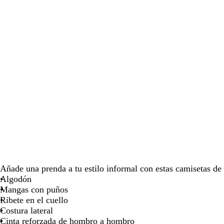
para
para
para
moverte
moverte
moverte
por
por
por
la
la
la
imagen
imagen
imagen
Añade una prenda a tu estilo informal con estas camisetas de 
Algodón
Mangas con puños
Ribete en el cuello
Costura lateral
Cinta reforzada de hombro a hombro