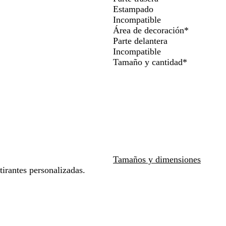
a
o
o
i
i
l
l
l
Estampado
para
para
n
l
d
n
e
i
Incompatible
moverte
moverte
c
i
o
o
t
Área de decoración
*
por
por
a
n
a
Parte delantera
la
la
a
r
Incompatible
imagen
imagen
Obligatori
Tamaño y cantidad
*
Tamaños y dimensiones
tirantes personalizadas.