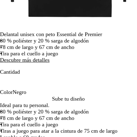
la
imagen
Delantal unisex con peto Essential de Premier
80 % poliéster y 20 % sarga de algodón
78 cm de largo y 67 cm de ancho
Tira para el cuello a juego
Descubre más detalles
Cantidad
Color
Negro
N
Sube tu diseño
e
Ideal para tu personal.
g
80 % poliéster y 20 % sarga de algodón
r
78 cm de largo y 67 cm de ancho
o
Tira para el cuello a juego
Tiras a juego para atar a la cintura de 75 cm de largo