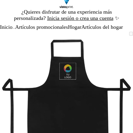
Diapositiva
¿Quieres disfrutar de una experiencia más
1
personalizada?
Inicia sesión o crea una cuenta
✨
de
Inicio
Artículos promocionales
Hogar
Artículos del hogar
1
...
Diapositiva
Imagen
Acercado
Utiliza
Haz
1
ampliable
hasta
las
clic
de
mínimo
teclas
para
1
de
expandir
más
y
menos
para
ampliar
y
alejar
y
las
flechas
para
moverte
por