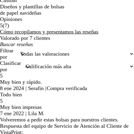
Custom
Diseños y plantillas de bolsas
de papel navideñas
Opiniones
7
5
(
7
)
reseñas
Cómo recopilamos y presentamos las reseñas
Valorado por 7 clientes
Mis
búsquedas
Filtrar
por
Clasificar
por
5
Muy bien y rápido.
8 ene 2024
|
Serafin
|
Compra verificada
Todo bien
5
Muy bien impresas
7 ene 2022
|
Lila M.
Volveremos a pedir estas bolsas para nuestros clientes.
Respuesta del equipo de Servicio de Atención al Cliente de
VistaPrint: