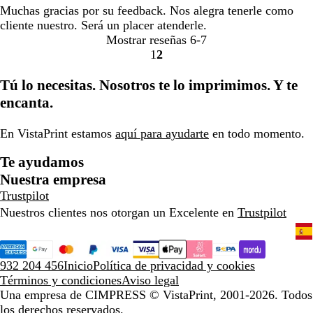
Muchas gracias por su feedback. Nos alegra tenerle como
cliente nuestro. Será un placer atenderle.
Mostrar reseñas
6-7
1
2
Ir
Ir
a
a
Tú lo necesitas. Nosotros te lo imprimimos. Y te
la
la
encanta.
página
página
En VistaPrint estamos
aquí para ayudarte
en todo momento.
Te ayudamos
Nuestra empresa
Trustpilot
Nuestros clientes nos otorgan un Excelente en
Trustpilot
932 204 456
Inicio
Política de privacidad y cookies
Términos y condiciones
Aviso legal
Una empresa de CIMPRESS
© VistaPrint, 2001-2026. Todos
los derechos reservados.