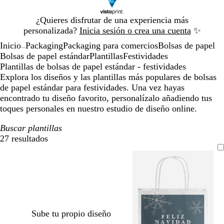
Diapositiva
¿Quieres disfrutar de una experiencia más
1
personalizada?
Inicia sesión o crea una cuenta
✨
de
Inicio
Packaging
Packaging para comercios
Bolsas de papel
1
...
Bolsas de papel estándar
Plantillas
Festividades
Plantillas de bolsas de papel estándar - festividades
Explora los diseños y las plantillas más populares de bolsas
de papel estándar para festividades. Una vez hayas
encontrado tu diseño favorito, personalízalo añadiendo tus
toques personales en nuestro estudio de diseño online.
Buscar plantillas
27 resultados
Filtros
Sube tu propio diseño