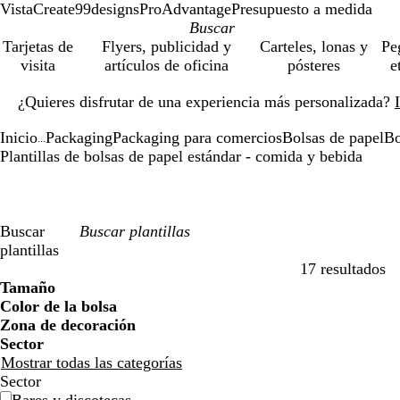
VistaCreate
99designs
ProAdvantage
Presupuesto a medida
Tarjetas de
Flyers, publicidad y
Carteles, lonas y
Pe
visita
artículos de oficina
pósteres
e
Diapositiva
¿Quieres disfrutar de una experiencia más personalizada?
1
de
Inicio
Packaging
Packaging para comercios
Bolsas de papel
Bo
1
...
Plantillas de bolsas de papel estándar - comida y bebida
Buscar
plantillas
17 resultados
Filtros
Tamaño
Color de la bolsa
Zona de decoración
Sector
Mostrar todas las categorías
Sector