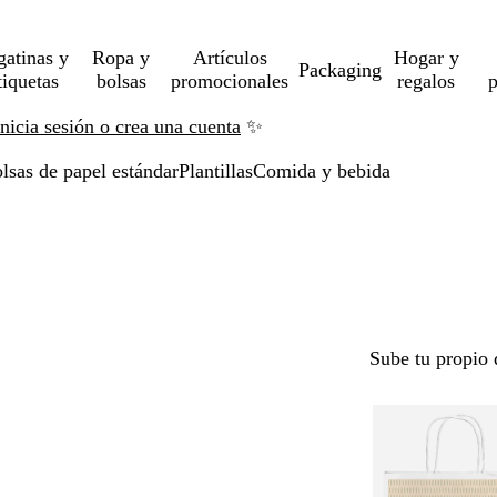
gatinas y
Ropa y
Artículos
Hogar y
Packaging
tiquetas
bolsas
promocionales
regalos
p
Inicia sesión o crea una cuenta
✨
lsas de papel estándar
Plantillas
Comida y bebida
Sube tu propio 