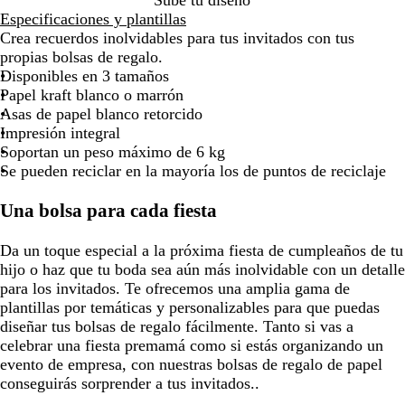
Sube tu diseño
l
l
la
la
la
la
la
la
la
Especificaciones y plantillas
K
K
imagen
imagen
imagen
imagen
imagen
imagen
imagen
Crea recuerdos inolvidables para tus invitados con tus
r
r
propias bolsas de regalo.
a
a
Disponibles en 3 tamaños
f
f
Papel kraft blanco o marrón
t
t
Asas de papel blanco retorcido
m
b
Impresión integral
a
l
Soportan un peso máximo de 6 kg
r
a
Se pueden reciclar en la mayoría los de puntos de reciclaje
r
n
ó
c
Una bolsa para cada fiesta
n
o
Da un toque especial a la próxima fiesta de cumpleaños de tu
hijo o haz que tu boda sea aún más inolvidable con un detalle
para los invitados. Te ofrecemos una amplia gama de
plantillas por temáticas y personalizables para que puedas
diseñar tus bolsas de regalo fácilmente. Tanto si vas a
celebrar una fiesta premamá como si estás organizando un
evento de empresa, con nuestras bolsas de regalo de papel
conseguirás sorprender a tus invitados..