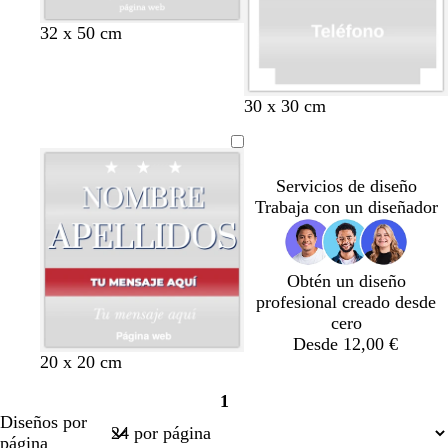
o
q
l
r
b
b
b
b
b
32 x 50 cm
u
a
o
l
l
l
l
l
e
d
a
a
a
a
a
o
n
n
n
n
n
30 x 30 cm
c
c
c
c
c
o
o
o
o
o
Servicios de diseño
Trabaja con un diseñador
Obtén un diseño
profesional creado desde
cero
Desde 12,00 €
r
a
r
r
20 x 20 cm
o
z
o
o
1
j
u
j
j
Página
Diseños por
o
l
o
o
1
página
o