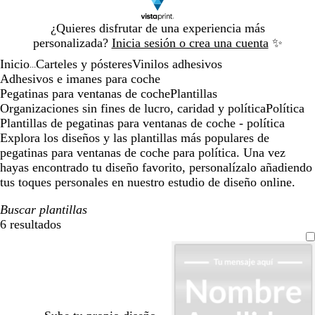
Diapositiva
¿Quieres disfrutar de una experiencia más
1
personalizada?
Inicia sesión o crea una cuenta
✨
de
Inicio
Carteles y pósteres
Vinilos adhesivos
1
...
Adhesivos e imanes para coche
Pegatinas para ventanas de coche
Plantillas
Organizaciones sin fines de lucro, caridad y política
Política
Plantillas de pegatinas para ventanas de coche - política
Explora los diseños y las plantillas más populares de
pegatinas para ventanas de coche para política. Una vez
hayas encontrado tu diseño favorito, personalízalo añadiendo
tus toques personales en nuestro estudio de diseño online.
Buscar plantillas
6 resultados
Filtros