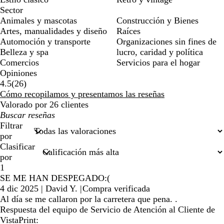
Sector
Animales y mascotas
Construcción y Bienes
Artes, manualidades y diseño
Raíces
Automoción y transporte
Organizaciones sin fines de
Belleza y spa
lucro, caridad y política
Comercios
Servicios para el hogar
Opiniones
26
4.5
(
26
)
reseñas
Cómo recopilamos y presentamos las reseñas
Valorado por 26 clientes
Mis
búsquedas
Filtrar
por
Clasificar
por
1
SE ME HAN DESPEGADO:(
4 dic 2025
|
David Y.
|
Compra verificada
Al día se me callaron por la carretera que pena. .
Respuesta del equipo de Servicio de Atención al Cliente de
VistaPrint: