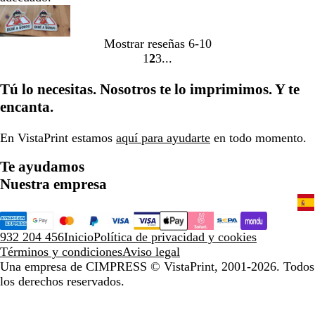
Mostrar reseñas
6-10
1
2
3
Ir
Ir
Ir
a
a
a
Tú lo necesitas. Nosotros te lo imprimimos. Y te
la
la
la
encanta.
página
página
página
En VistaPrint estamos
aquí para ayudarte
en todo momento.
Te ayudamos
Nuestra empresa
932 204 456
Inicio
Política de privacidad y cookies
Términos y condiciones
Aviso legal
Una empresa de CIMPRESS
© VistaPrint, 2001-2026. Todos
los derechos reservados.
A menos que se indique lo contrario, los precios no incluyen
la entrega ni las opciones del producto.