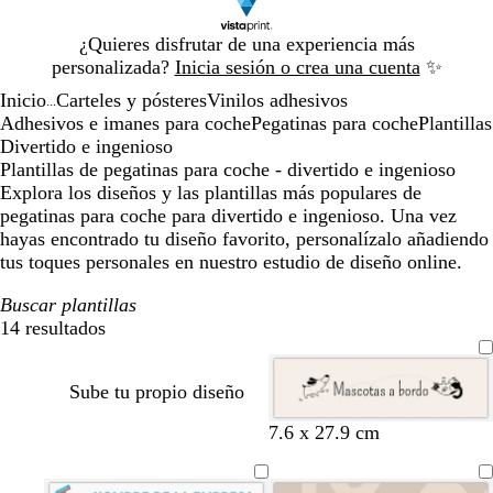
Diapositiva
¿Quieres disfrutar de una experiencia más
1
personalizada?
Inicia sesión o crea una cuenta
✨
de
Inicio
Carteles y pósteres
Vinilos adhesivos
1
...
Adhesivos e imanes para coche
Pegatinas para coche
Plantillas
Divertido e ingenioso
Plantillas de pegatinas para coche - divertido e ingenioso
Explora los diseños y las plantillas más populares de
pegatinas para coche para divertido e ingenioso. Una vez
hayas encontrado tu diseño favorito, personalízalo añadiendo
tus toques personales en nuestro estudio de diseño online.
Buscar plantillas
14 resultados
Filtros
Sube tu propio diseño
c
b
b
g
7.6 x 27.9 cm
r
l
l
r
e
a
a
i