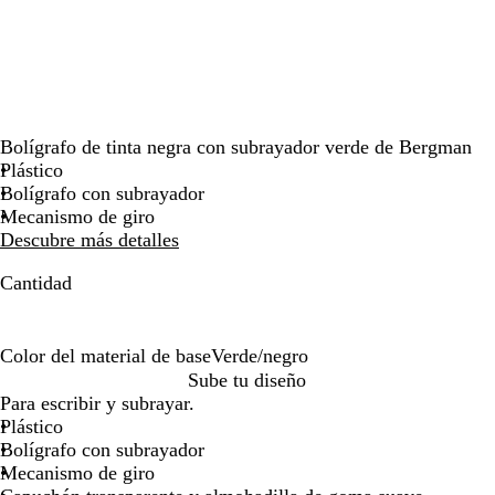
por
la
imagen
Bolígrafo de tinta negra con subrayador verde de Bergman
Plástico
Bolígrafo con subrayador
Mecanismo de giro
Descubre más detalles
Cantidad
Color del material de base
Verde/negro
V
Sube tu diseño
e
Para escribir y subrayar.
r
Plástico
d
Bolígrafo con subrayador
e
Mecanismo de giro
/