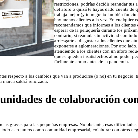
restricciones, podrías decidir reanudar tus
del aforo o quizá te hayas dado cuenta de 
trabaja mejor (y tu negocio también funci
hay menos clientes a la vez. En cualquier ca
recomendamos que informes a los clientes 
esperar de la peluquería durante los próxi
contrario, si reanudas tu actividad con todo
arriesgarte a disgustar a los clientes que aú
exponerse a aglomeraciones. Por otro lado, 
atendiendo a los clientes con un aforo reduc
que se queden insatisfechos al no poder ped
fácilmente como antes de la pandemia.
ntes respecto a los cambios que van a producirse (o no) en tu negocio, 
tu marca saldrá reforzada.
unidades de colaboración con
as graves para las pequeñas empresas. No obstante, esas dificultades
e todo esto juntos como comunidad empresarial, colaborar con otros neg