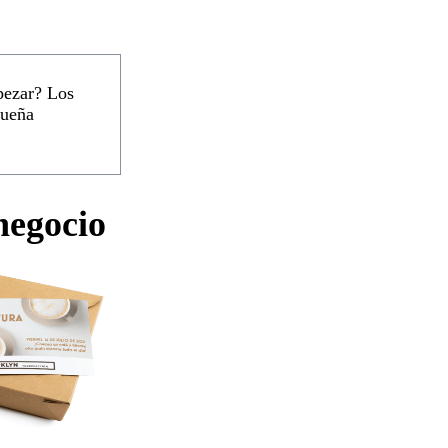
pezar? Los
queña
 negocio