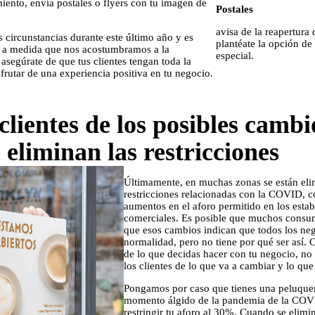
miento, envía postales o flyers con tu imagen de
Postales
avisa de la reapertura
 circunstancias durante este último año y es
plantéate la opción de 
 a medida que nos acostumbramos a la
especial.
 asegúrate de que tus clientes tengan toda la
frutar de una experiencia positiva en tu negocio.
clientes de los posibles cambi
eliminan las restricciones
Últimamente, en muchas zonas se están eli
restricciones relacionadas con la COVID, 
aumentos en el aforo permitido en los esta
comerciales. Es posible que muchos consu
que esos cambios indican que todos los neg
normalidad, pero no tiene por qué ser así.
de lo que decidas hacer con tu negocio, no
los clientes de lo que va a cambiar y lo que
Pongamos por caso que tienes una peluquer
momento álgido de la pandemia de la COVI
restringir tu aforo al 30%. Cuando se elimi