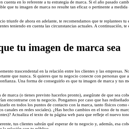
 cuenta en lo referente a tu estrategia de marca. Si el año pasado cambi
ible que tu imagen de marca no resulte tan eficaz o pertinente a medid
gocio triunfe de ahora en adelante, te recomendamos que te replantees tu 
entes teniendo en cuenta las circunstancias actuales. A continuación, t
que tu imagen de marca sea
emento trascendental en la relación entre los clientes y las empresas. No
rtante que nunca. Si quieres que tu negocio conecte con personas que 
r confianza. Una forma de conseguirlo es que tu imagen de marca y tus m
de marca (o tienes previsto hacerlos pronto), asegúrate de que sea coh
drían encontrarse con tu negocio. Pongamos por caso que has rediseñado
izarlo en todos los puntos de contacto con la marca, tanto físicos como 
os canales en redes sociales). ¿Has hecho cambios en el tono de tu marca
ientes)? Actualiza el texto de tu página web para que refleje el nuevo to
rente, tus clientes sabrán qué esperar de tu negocio y, además, esa coh
r la relación con tu público.