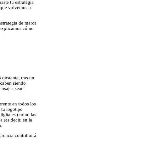
aste tu estrategia
a que volvemos a
estrategia de marca
e explicamos cómo
 obstante, tras un
acaben siendo
ensajes sean
erente en todos los
 tu logotipo
digitales (como las
 (es decir, en la
no.
erencia contribuirá