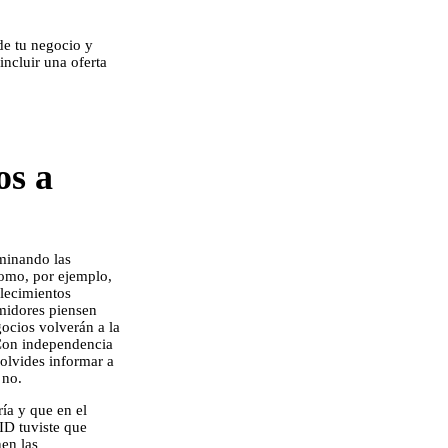
 de tu negocio y
incluir una oferta
os a
minando las
como, por ejemplo,
blecimientos
midores piensen
ocios volverán a la
 Con independencia
 olvides informar a
 no.
ía y que en el
D tuviste que
nen las