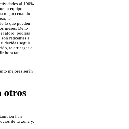
 actividades al 100%
que tu equipo
ona mejor) cuando
so, te
de lo que pueden
mos meses. De lo
 el aforo, podrías
n son reticentes a
si decides seguir
ido, te arriesgas a
ir hora tan
tanto mejores serán
 otros
 también han
ocios de tu zona y,