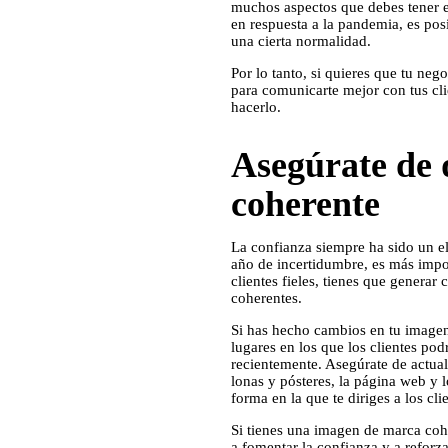
muchos aspectos que debes tener en
en respuesta a la pandemia, es pos
una cierta normalidad.
Por lo tanto, si quieres que tu ne
para comunicarte mejor con tus cli
hacerlo.
Asegúrate de 
coherente
La confianza siempre ha sido un el
año de incertidumbre, es más impo
clientes fieles, tienes que genera
coherentes.
Si has hecho cambios en tu imagen 
lugares en los que los clientes po
recientemente. Asegúrate de actual
lonas y pósteres, la página web y l
forma en la que te diriges a los cl
Si tienes una imagen de marca cohe
a fomentar la confianza y a reforza