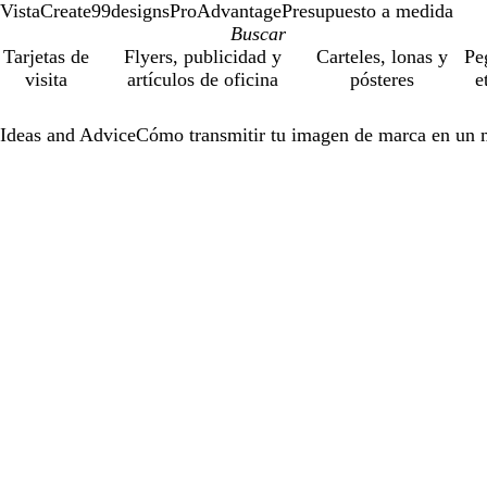
VistaCreate
99designs
ProAdvantage
Presupuesto a medida
Tarjetas de
Flyers, publicidad y
Carteles, lonas y
Pe
visita
artículos de oficina
pósteres
e
Ideas and Advice
Cómo transmitir tu imagen de marca en un