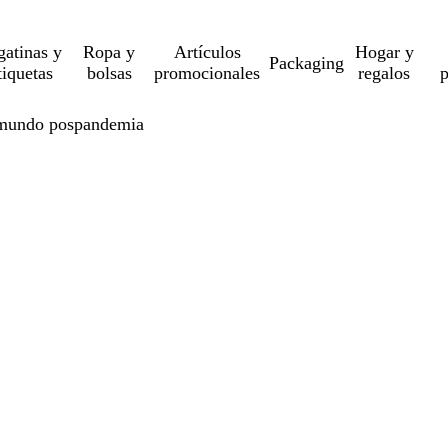
gatinas y
Ropa y
Artículos
Hogar y
Packaging
tiquetas
bolsas
promocionales
regalos
p
 mundo pospandemia