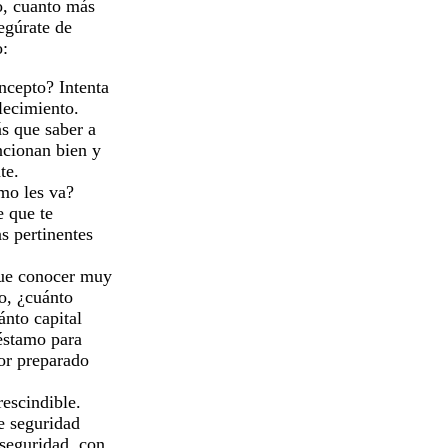
to, cuanto más
segúrate de
o:
ncepto? Intenta
lecimiento.
ás que saber a
ncionan bien y
te.
mo les va?
e que te
s pertinentes
que conocer muy
o, ¿cuánto
ánto capital
réstamo para
jor preparado
escindible.
e seguridad
 seguridad, con