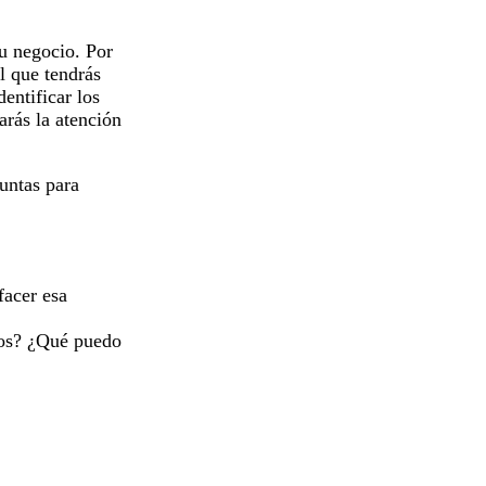
tu negocio. Por
el que tendrás
entificar los
arás la atención
guntas para
facer esa
los? ¿Qué puedo