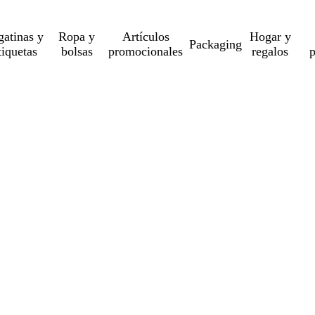
gatinas y
Ropa y
Artículos
Hogar y
Packaging
tiquetas
bolsas
promocionales
regalos
p