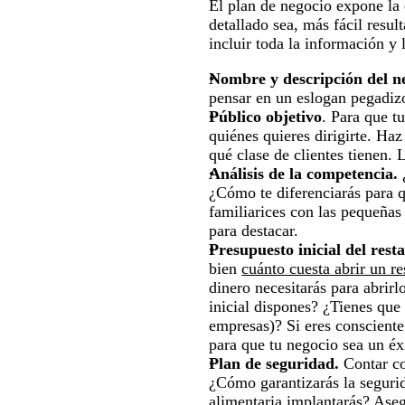
El plan de negocio expone la 
detallado sea, más fácil resu
incluir toda la información y
Nombre y descripción del n
pensar en un eslogan pegadizo
Público objetivo
. Para que tu
quiénes quieres dirigirte. Ha
qué clase de clientes tienen. L
Análisis de la competencia.
¿
¿Cómo te diferenciarás para 
familiarices con las pequeñas
para destacar.
Presupuesto inicial del rest
bien
cuánto cuesta abrir un re
dinero necesitarás para abrir
inicial dispones? ¿Tienes que
empresas)? Si eres consciente
para que tu negocio sea un éx
Plan de seguridad.
Contar co
¿Cómo garantizarás la seguri
alimentaria implantarás? Aseg