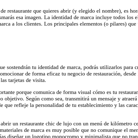
de restaurante que quieres abrir (y elegido el nombre), es hor
marás esa imagen. La identidad de marca incluye todos los 
arca a los clientes. Los principales elementos (o pilares) que
ue sostendrán tu identidad de marca, podrás utilizarlos para c
promocionar de forma eficaz tu negocio de restauración, desde
las tarjetas de visita.
ortante porque comunica de forma visual cómo es tu restauran
ico objetivo. Según como sea, transmitirá un mensaje y atraerá
de que refleje la personalidad de tu establecimiento y las carac
brir un restaurante chic de lujo con un menú de kilómetro cer
 materiales de marca es muy posible que no comunique el me
drías diseñar un logotipo monocromo y minimalista que no tra