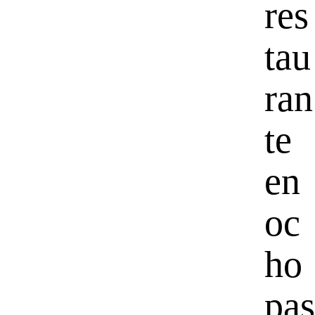
res
tau
ran
te
en
oc
ho
pas