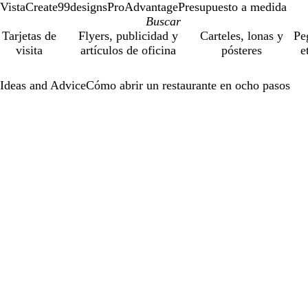
VistaCreate
99designs
ProAdvantage
Presupuesto a medida
Tarjetas de
Flyers, publicidad y
Carteles, lonas y
Pe
visita
artículos de oficina
pósteres
e
Ideas and Advice
Cómo abrir un restaurante en ocho pasos