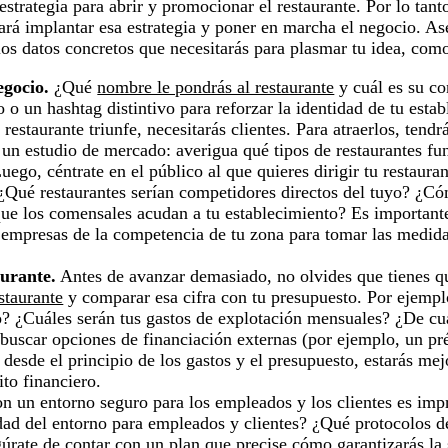
estrategia para abrir y promocionar el restaurante. Por lo tan
ltará implantar esa estrategia y poner en marcha el negocio. A
 los datos concretos que necesitarás para plasmar tu idea, com
egocio.
¿Qué
nombre le pondrás al restaurante
y cuál es su co
 o un hashtag distintivo para reforzar la identidad de tu estab
 restaurante triunfe, necesitarás clientes. Para atraerlos, tendr
z un estudio de mercado: averigua qué tipos de restaurantes fu
uego, céntrate en el público al que quieres dirigir tu restauran
Qué restaurantes serían competidores directos del tuyo? ¿Có
que los comensales acudan a tu establecimiento? Es important
 empresas de la competencia de tu zona para tomar las medida
aurante.
Antes de avanzar demasiado, no olvides que tienes 
staurante
y comparar esa cifra con tu presupuesto. Por ejempl
lo? ¿Cuáles serán tus gastos de explotación mensuales? ¿De cu
 buscar opciones de financiación externas (por ejemplo, un p
 desde el principio de los gastos y el presupuesto, estarás me
ito financiero.
n un entorno seguro para los empleados y los clientes es impr
dad del entorno para empleados y clientes? ¿Qué protocolos d
úrate de contar con un plan que precise cómo garantizarás la