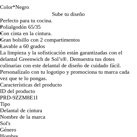
la
la
la
Color
*
Negro
imagen
imagen
imagen
G
B
R
N
C
A
C
V
B
Sube tu diseño
r
u
o
e
u
z
h
e
l
Perfecto para tu cocina.
i
r
j
g
e
u
o
r
a
Polialgodón 65/35
s
d
o
r
r
l
c
d
n
Con cinta en la cintura.
o
e
o
d
m
o
e
c
Gran bolsillo con 2 compartimentos
s
o
a
a
l
b
o
Lavable a 60 grados
c
s
r
a
o
La limpieza y la sofisticación están garantizadas con el
u
i
t
t
delantal Greenwich de Sol’s®. Demuestra tus dotes
r
n
e
e
culinarias con este delantal de diseño de cuidado fácil.
o
o
l
Personalízalo con tu logotipo y promociona tu marca cada
l
vez que te lo pongas.
a
Características del producto
ID del producto
PRD-9ZZM8E1I
Tipo
Delantal de cintura
Nombre de la marca
Sol's
Género
Hombre