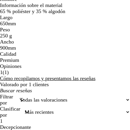
Información sobre el material
65 % poliéster y 35 % algodón
Largo
650mm
Peso
250 g
Ancho
900mm
Calidad
Premium
Opiniones
1
1
(
1
)
reseñas
Cómo recopilamos y presentamos las reseñas
Valorado por 1 clientes
Mis
búsquedas
Filtrar
por
Clasificar
por
1
Decepcionante