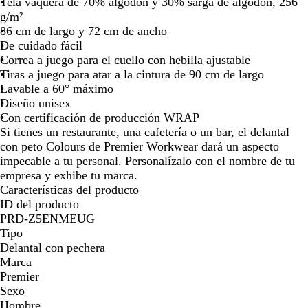
Tela vaquera de 70% algodón y 30% sarga de algodón, 256
b
e
a
l
a
l
a
a
l
a
c
a
c
j
z
n
K
l
e
l
a
o
o
c
e
o
o
a
a
n
e
o
á
t
a
a
o
a
a
s
u
ñ
a
t
a
d
l
j
m
g/m²
o
d
a
q
l
l
r
i
q
h
t
i
a
a
e
l
s
é
q
a
n
o
a
l
l
a
s
u
a
q
c
z
d
c
e
o
a
r
a
l
e
a
86 cm de largo y 72 cm de ancho
t
i
r
u
o
s
i
m
u
o
o
a
l
o
a
c
u
s
l
t
l
d
l
t
u
e
u
o
u
s
i
i
o
n
n
De cuidado fácil
e
o
o
e
g
a
n
a
e
n
l
l
t
e
i
e
a
a
i
e
i
l
r
a
n
n
a
z
Correa a juego para el cuello con hebilla ajustable
l
r
i
o
r
o
y
i
r
r
s
c
c
r
t
a
o
t
a
a
Tiras a juego para atar a la cintura de 90 cm de largo
l
a
r
a
m
i
a
h
o
a
u
d
e
n
Lavable a 60° máximo
a
g
a
n
ó
c
a
e
a
n
o
n
a
Diseño unisex
r
s
e
n
o
z
ñ
a
s
Con certificación de producción WRAP
i
o
g
u
i
o
Si tienes un restaurante, una cafetería o un bar, el delantal
s
l
r
l
l
con peto Colours de Premier Workwear dará un aspecto
a
impecable a tu personal. Personalízalo con el nombre de tu
empresa y exhibe tu marca.
Características del producto
ID del producto
PRD-Z5ENMEUG
Tipo
Delantal con pechera
Marca
Premier
Sexo
Hombre