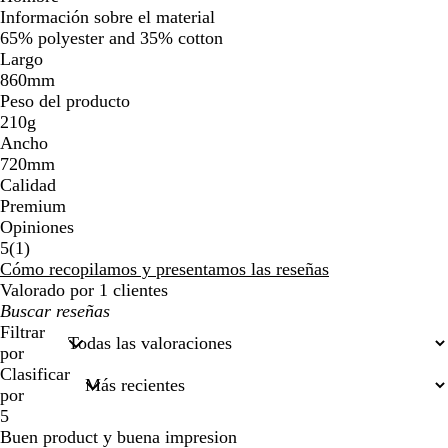
Información sobre el material
65% polyester and 35% cotton
Largo
860mm
Peso del producto
210g
Ancho
720mm
Calidad
Premium
Opiniones
1
5
(
1
)
reseñas
Cómo recopilamos y presentamos las reseñas
Valorado por 1 clientes
Mis
búsquedas
Filtrar
por
Clasificar
por
5
Buen product y buena impresion