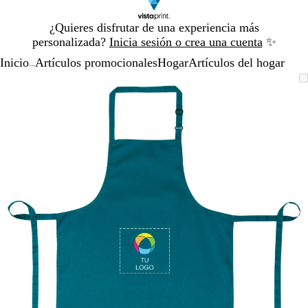
Diapositiva
¿Quieres disfrutar de una experiencia más
1
personalizada?
Inicia sesión o crea una cuenta
✨
de
Inicio
Artículos promocionales
Hogar
Artículos del hogar
1
...
Diapositiva
Imagen
Acercado
Utiliza
Haz
1
ampliable
hasta
las
clic
de
mínimo
teclas
para
1
de
expandir
más
y
menos
para
ampliar
y
alejar
y
las
flechas
para
moverte
por