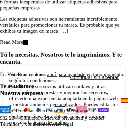
6 formas inesperadas de utilizar etiquetas adhesivas para
pequeñas empresas
Las etiquetas adhesivas son herramientas increíblemente
versátiles para promocionar tu marca. Es probable que ya
exhibas tu imagen de marca […]
Read More
Tú lo necesitas. Nosotros te lo imprimimos. Y te
encanta.
Nuestras cookies,
En VistaPrint estamos
aquí para ayudarte
en todo momento.
Continuar sin aceptar
según tus condiciones.
Te ayudamos
VistaPrint y sus socios utilizan cookies y otras
tecnologías para prestar y mejorar los servicios,
Nuestra empresa
ofrecerte una experiencia adaptada en la página web
y mostrar anuncios personalizados. Puedes editar tus
preferencias seleccionando «Gestionar la
configuración». Para obtener más información,
932 204 456
Inicio
Política de privacidad y cookies
consulta la
Aviso de cookies
.
Términos y condiciones
Aviso legal