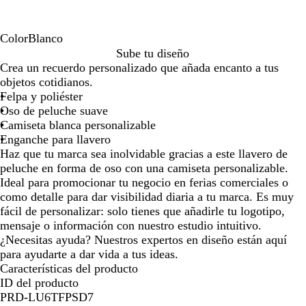
la
la
imagen
imagen
Color
Blanco
B
Sube tu diseño
l
Crea un recuerdo personalizado que añada encanto a tus
a
objetos cotidianos.
n
Felpa y poliéster
c
Oso de peluche suave
o
Camiseta blanca personalizable
Enganche para llavero
Haz que tu marca sea inolvidable gracias a este llavero de
peluche en forma de oso con una camiseta personalizable.
Ideal para promocionar tu negocio en ferias comerciales o
como detalle para dar visibilidad diaria a tu marca. Es muy
fácil de personalizar: solo tienes que añadirle tu logotipo,
mensaje o información con nuestro estudio intuitivo.
¿Necesitas ayuda? Nuestros expertos en diseño están aquí
para ayudarte a dar vida a tus ideas.
Características del producto
ID del producto
PRD-LU6TFPSD7