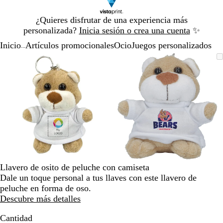
Diapositiva
¿Quieres disfrutar de una experiencia más
1
personalizada?
Inicia sesión o crea una cuenta
✨
de
Inicio
Artículos promocionales
Ocio
Juegos personalizados
1
...
Diapositiva
Imagen
Acercado
Utiliza
Haz
Imagen
Acercado
Utiliza
Haz
1
ampliable
hasta
las
clic
ampliable
hasta
las
clic
de
mínimo
teclas
para
mínimo
teclas
para
2
de
expandir
de
expandir
más
más
y
y
menos
menos
para
para
ampliar
ampliar
y
y
alejar
alejar
Llavero de osito de peluche con camiseta
y
y
Dale un toque personal a tus llaves con este llavero de
las
las
peluche en forma de oso.
flechas
flechas
Descubre más detalles
para
para
moverte
moverte
Cantidad
por
por