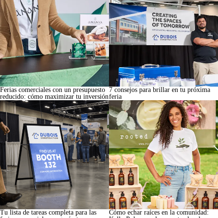
Ferias comerciales con un presupuesto
7 consejos para brillar en tu próxima
reducido: cómo maximizar tu inversión
feria
Tu lista de tareas completa para las
Cómo echar raíces en la comunidad: