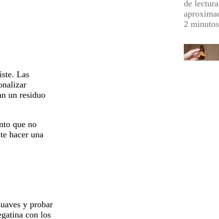
de lectura
aproxima
2 minutos
iste. Las
onalizar
an un residuo
ento que no
nte hacer una
 suaves y probar
gatina con los