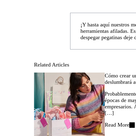
¡Y hasta aquí nuestros m
herramientas afiladas. E
despegar pegatinas deje d
Related Articles
Cómo crear u
deslumbrará a 
Probablemente
épocas de may
empresarios. 
[…]
Read More