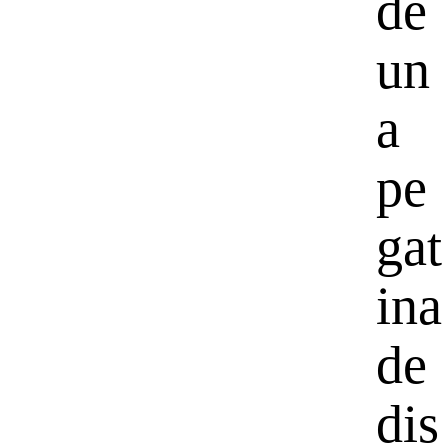
de
un
a
pe
gat
ina
de
dis