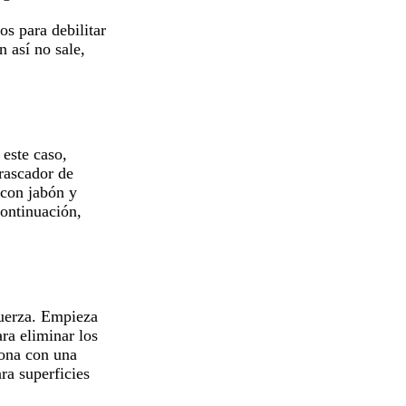
s para debilitar
 así no sale,
 este caso,
rascador de
 con jabón y
continuación,
fuerza. Empieza
ara eliminar los
zona con una
ra superficies