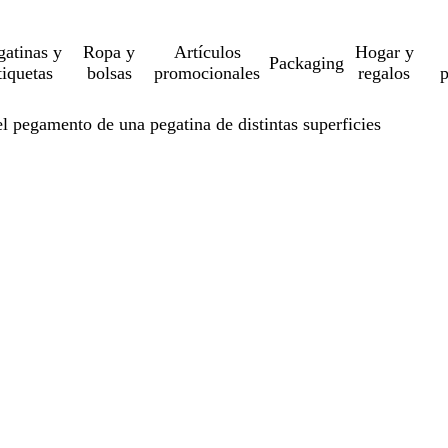
gatinas y
Ropa y
Artículos
Hogar y
Packaging
tiquetas
bolsas
promocionales
regalos
p
l pegamento de una pegatina de distintas superficies