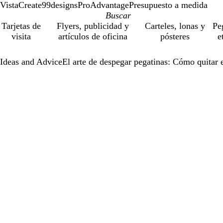
VistaCreate
99designs
ProAdvantage
Presupuesto a medida
Tarjetas de
Flyers, publicidad y
Carteles, lonas y
Pe
visita
artículos de oficina
pósteres
e
Ideas and Advice
El arte de despegar pegatinas: Cómo quitar e