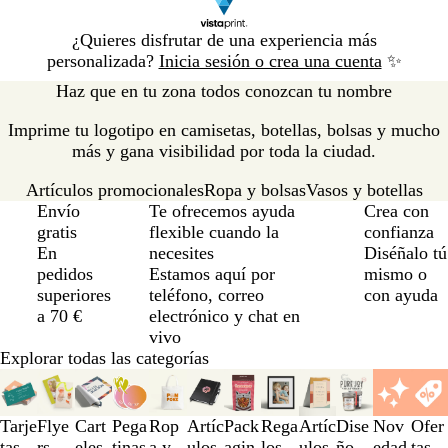
Diapositiva
¿Quieres disfrutar de una experiencia más
1
personalizada?
Inicia sesión o crea una cuenta
✨
de
Haz que en tu zona todos conozcan tu nombre
1
Imprime tu logotipo en camisetas, botellas, bolsas y mucho
más y gana visibilidad por toda la ciudad.
Artículos promocionales
Ropa y bolsas
Vasos y botellas
Diapositiva
Envío
Te ofrecemos ayuda
Crea con
1
gratis
flexible cuando la
confianza
de
En
necesites
Diséñalo tú
3
pedidos
Estamos aquí por
mismo o
superiores
teléfono, correo
con ayuda
a 70 €
electrónico y chat en
vivo
Explorar todas las categorías
Diapositivas
de
la
Tarje
Flye
Cart
Pega
Rop
Artíc
Pack
Rega
Artíc
Dise
Nov
Ofer
1
tas
rs,
eles
tinas
a y
ulos
agin
los
ulos
ño
edad
tas