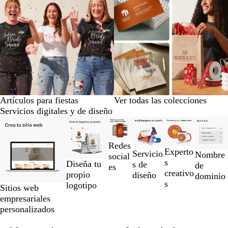
Artículos para fiestas
Ver todas las colecciones
Servicios digitales y de diseño
Diapositivas
de
la
Redes
Experto
1
Servicio
Nombre
social
s
Diseña tu
a
s de
de
es
creativo
propio
la
diseño
dominio
s
logotipo
2
Sitios web
de
empresariales
un
personalizados
total
de