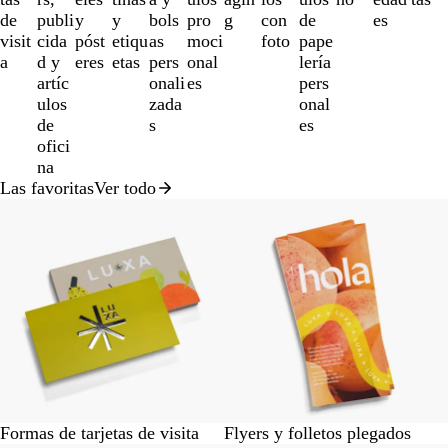
a
de
publi
y
y
bols
pro
g
con
de
es
la
visit
cida
póst
etiqu
as
moci
foto
pape
3
a
d y
eres
etas
pers
onal
lería
de
artíc
onali
es
pers
un
ulos
zada
onal
total
de
s
es
de
ofici
12
na
Las favoritas
Ver todo
Formas de tarjetas de visita
Flyers y folletos plegados