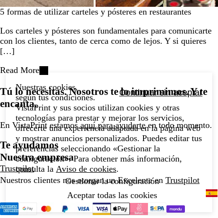
5 formas de utilizar carteles y pósteres en restaurantes
Los carteles y pósteres son fundamentales para comunicarte
con los clientes, tanto de cerca como de lejos. Y si quieres
[…]
Read More
Nuestras cookies,
Tú lo necesitas. Nosotros te lo imprimimos. Y te
Continuar sin aceptar
según tus condiciones.
encanta.
VistaPrint y sus socios utilizan cookies y otras
tecnologías para prestar y mejorar los servicios,
En VistaPrint estamos
aquí para ayudarte
en todo momento.
ofrecerte una experiencia adaptada en la página web
y mostrar anuncios personalizados. Puedes editar tus
Te ayudamos
preferencias seleccionando «Gestionar la
Nuestra empresa
configuración». Para obtener más información,
Trustpilot
consulta la
Aviso de cookies
.
Nuestros clientes nos otorgan un Excelente en
Trustpilot
Gestionar la configuración
Aceptar todas las cookies