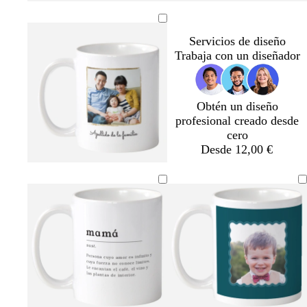
a
d
e
Servicios de diseño
m
Trabaja con un diseñador
a
r
Obtén un diseño
profesional creado desde
cero
Desde 12,00 €