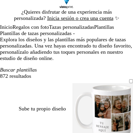
Diapositiva
¿Quieres disfrutar de una experiencia más
1
personalizada?
Inicia sesión o crea una cuenta
✨
de
Inicio
Regalos con foto
Tazas personalizadas
Plantillas
1
Plantillas de tazas personalizadas -
Explora los diseños y las plantillas más populares de tazas
personalizadas. Una vez hayas encontrado tu diseño favorito,
personalízalo añadiendo tus toques personales en nuestro
estudio de diseño online.
Buscar plantillas
872 resultados
Filtros
Sube tu propio diseño