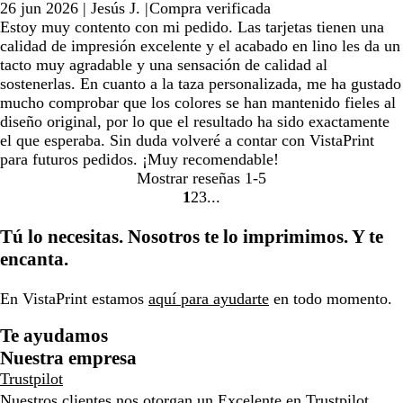
26 jun 2026
|
Jesús J.
|
Compra verificada
Estoy muy contento con mi pedido. Las tarjetas tienen una
calidad de impresión excelente y el acabado en lino les da un
tacto muy agradable y una sensación de calidad al
sostenerlas. En cuanto a la taza personalizada, me ha gustado
mucho comprobar que los colores se han mantenido fieles al
diseño original, por lo que el resultado ha sido exactamente
el que esperaba. Sin duda volveré a contar con VistaPrint
para futuros pedidos. ¡Muy recomendable!
Mostrar reseñas
1-5
1
2
3
Ir
Ir
Ir
a
a
a
Tú lo necesitas. Nosotros te lo imprimimos. Y te
la
la
la
encanta.
página
página
página
En VistaPrint estamos
aquí para ayudarte
en todo momento.
Te ayudamos
Nuestra empresa
Trustpilot
Nuestros clientes nos otorgan un Excelente en
Trustpilot