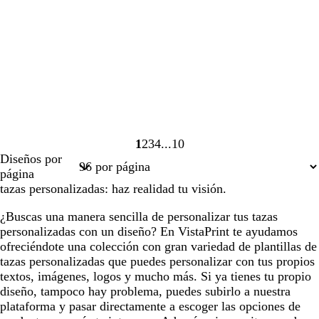
1
2
3
4
10
Página
Página
Página
Página
Página
Diseños por
1
2
3
4
10
página
tazas personalizadas: haz realidad tu visión.
¿Buscas una manera sencilla de personalizar tus tazas
personalizadas con un diseño? En VistaPrint te ayudamos
ofreciéndote una colección con gran variedad de plantillas de
tazas personalizadas que puedes personalizar con tus propios
textos, imágenes, logos y mucho más. Si ya tienes tu propio
diseño, tampoco hay problema, puedes subirlo a nuestra
plataforma y pasar directamente a escoger las opciones de