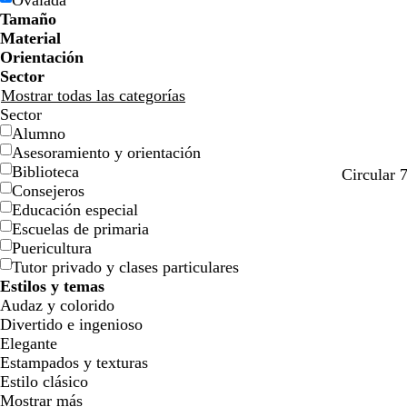
Ovalada
e
e
i
i
n
n
c
c
o
o
ó
ó
a
a
d
d
Tamaño
l
l
j
j
o
o
n
n
o
o
Material
l
l
a
a
Orientación
o
o
Sector
Mostrar todas las categorías
Sector
Alumno
Asesoramiento y orientación
Biblioteca
Circular 
Consejeros
Educación especial
Escuelas de primaria
Puericultura
Tutor privado y clases particulares
Estilos y temas
Audaz y colorido
Divertido e ingenioso
Elegante
Estampados y texturas
Estilo clásico
Mostrar más