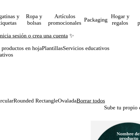
gatinas y
Ropa y
Artículos
Hogar y
Packaging
tiquetas
bolsas
promocionales
regalos
p
Inicia sesión o crea una cuenta
✨
a productos en hoja
Plantillas
Servicios educativos
ativos
rcular
Rounded Rectangle
Ovalada
Borrar todos
Sube tu propio 