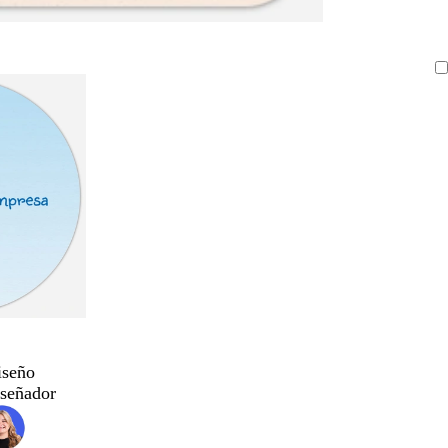
iseño
iseñador