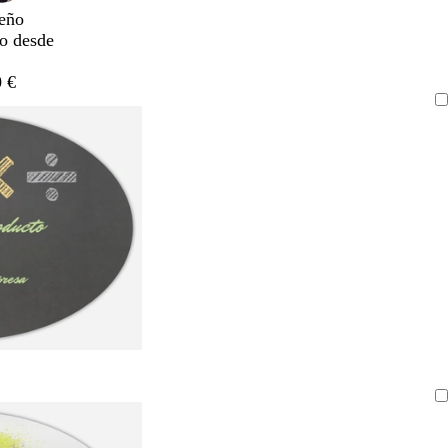
eño
do desde
 €