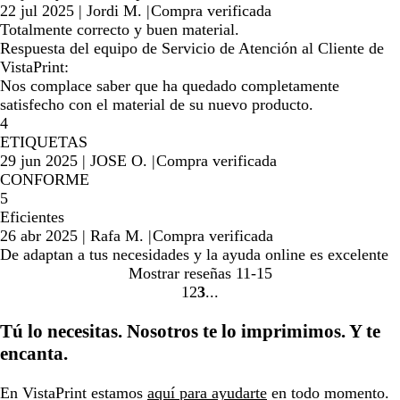
22 jul 2025
|
Jordi M.
|
Compra verificada
Totalmente correcto y buen material.
Respuesta del equipo de Servicio de Atención al Cliente de
VistaPrint:
Nos complace saber que ha quedado completamente
satisfecho con el material de su nuevo producto.
4
ETIQUETAS
29 jun 2025
|
JOSE O.
|
Compra verificada
CONFORME
5
Eficientes
26 abr 2025
|
Rafa M.
|
Compra verificada
De adaptan a tus necesidades y la ayuda online es excelente
Mostrar reseñas
11-15
1
2
3
Ir
Ir
Ir
a
a
a
Tú lo necesitas. Nosotros te lo imprimimos. Y te
la
la
la
encanta.
página
página
página
En VistaPrint estamos
aquí para ayudarte
en todo momento.