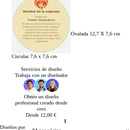
s
n
n
r
c
c
c
o
l
o
o
a
r
o
Ovalada 12,7 X 7,6 cm
Circular 7,6 x 7,6 cm
Servicios de diseño
Trabaja con un diseñador
Obtén un diseño
profesional creado desde
cero
Desde 12,00 €
1
Página
Diseños por
1