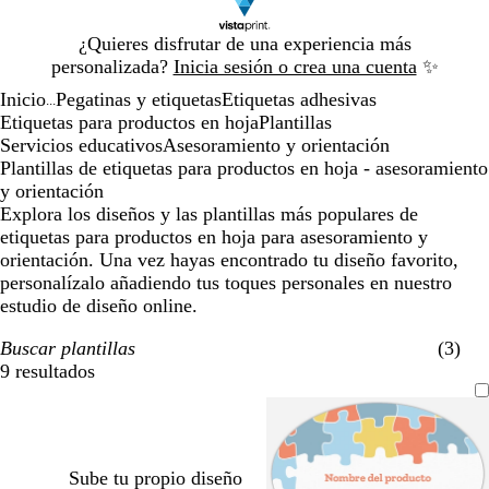
Diapositiva
¿Quieres disfrutar de una experiencia más
1
personalizada?
Inicia sesión o crea una cuenta
✨
de
Inicio
Pegatinas y etiquetas
Etiquetas adhesivas
1
...
Etiquetas para productos en hoja
Plantillas
Servicios educativos
Asesoramiento y orientación
Plantillas de etiquetas para productos en hoja - asesoramiento
y orientación
Explora los diseños y las plantillas más populares de
etiquetas para productos en hoja para asesoramiento y
orientación. Una vez hayas encontrado tu diseño favorito,
personalízalo añadiendo tus toques personales en nuestro
estudio de diseño online.
Buscar plantillas
(3)
9 resultados
Filtros
Sube tu propio diseño