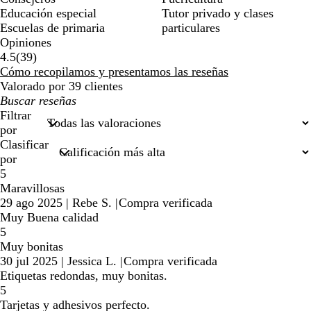
Educación especial
Tutor privado y clases
Escuelas de primaria
particulares
Opiniones
39
4.5
(
39
)
reseñas
Cómo recopilamos y presentamos las reseñas
Valorado por 39 clientes
Mis
búsquedas
Filtrar
por
Clasificar
por
5
Maravillosas
29 ago 2025
|
Rebe S.
|
Compra verificada
Muy Buena calidad
5
Muy bonitas
30 jul 2025
|
Jessica L.
|
Compra verificada
Etiquetas redondas, muy bonitas.
5
Tarjetas y adhesivos perfecto.