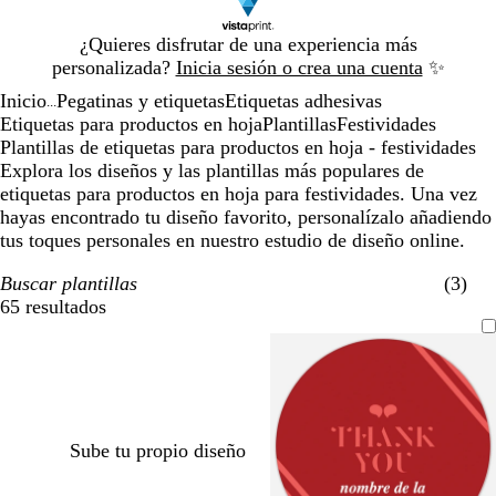
Diapositiva
¿Quieres disfrutar de una experiencia más
1
personalizada?
Inicia sesión o crea una cuenta
✨
de
Inicio
Pegatinas y etiquetas
Etiquetas adhesivas
1
...
Etiquetas para productos en hoja
Plantillas
Festividades
Plantillas de etiquetas para productos en hoja - festividades
Explora los diseños y las plantillas más populares de
etiquetas para productos en hoja para festividades. Una vez
hayas encontrado tu diseño favorito, personalízalo añadiendo
tus toques personales en nuestro estudio de diseño online.
Buscar plantillas
(3)
65 resultados
Filtros
Sube tu propio diseño