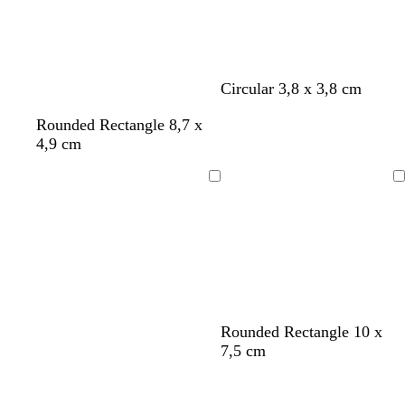
Circular 3,8 x 3,8 cm
Rounded Rectangle 8,7 x
4,9 cm
Cargando
Cargando
b
b
b
b
b
Rounded Rectangle 10 x
l
l
l
l
l
7,5 cm
a
a
a
a
a
n
n
n
n
n