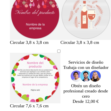
t
j
t
b
s
e
a
a
o
c
s
u
q
r
u
o
e
t
c
c
Circular 3,8 x 3,8 cm
Circular 3,8 x 3,8 cm
e
r
r
r
e
e
r
m
m
Servicios de diseño
a
a
a
Trabaja con un diseñador
c
o
t
a
Obtén un diseño
profesional creado desde
cero
Desde 12,00 €
Circular 7,6 x 7,6 cm