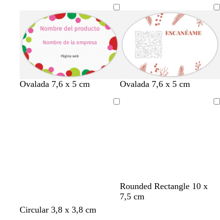
b
g
t
d
d
Ovalada 7,6 x 5 cm
Ovalada 7,6 x 5 cm
l
r
e
o
o
a
i
r
r
r
Cargando
Cargando
n
s
r
a
a
c
a
d
d
o
c
o
o
o
t
a
b
a
t
d
d
Rounded Rectangle 10 x
l
c
e
o
o
7,5 cm
a
e
r
r
r
b
a
t
d
d
Circular 3,8 x 3,8 cm
n
r
r
a
a
l
c
e
o
o