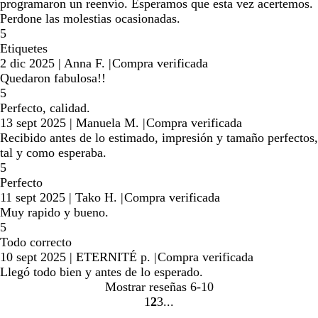
programaron un reenvío. Esperamos que esta vez acertemos.
Perdone las molestias ocasionadas.
5
Etiquetes
2 dic 2025
|
Anna F.
|
Compra verificada
Quedaron fabulosa!!
5
Perfecto, calidad.
13 sept 2025
|
Manuela M.
|
Compra verificada
Recibido antes de lo estimado, impresión y tamaño perfectos,
tal y como esperaba.
5
Perfecto
11 sept 2025
|
Tako H.
|
Compra verificada
Muy rapido y bueno.
5
Todo correcto
10 sept 2025
|
ETERNITÉ p.
|
Compra verificada
Llegó todo bien y antes de lo esperado.
Mostrar reseñas
6-10
1
2
3
Ir
Ir
Ir