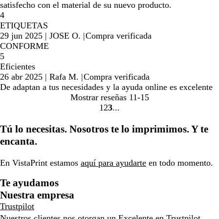
satisfecho con el material de su nuevo producto.
4
ETIQUETAS
29 jun 2025
|
JOSE O.
|
Compra verificada
CONFORME
5
Eficientes
26 abr 2025
|
Rafa M.
|
Compra verificada
De adaptan a tus necesidades y la ayuda online es excelente
Mostrar reseñas
11-15
1
2
3
ir
ir
ir
a
a
a
Tú lo necesitas. Nosotros te lo imprimimos. Y te
la
la
la
encanta.
página
página
página
1
2
3
En VistaPrint estamos
aquí para ayudarte
en todo momento.
Te ayudamos
Nuestra empresa
Trustpilot
Nuestros clientes nos otorgan un Excelente en
Trustpilot