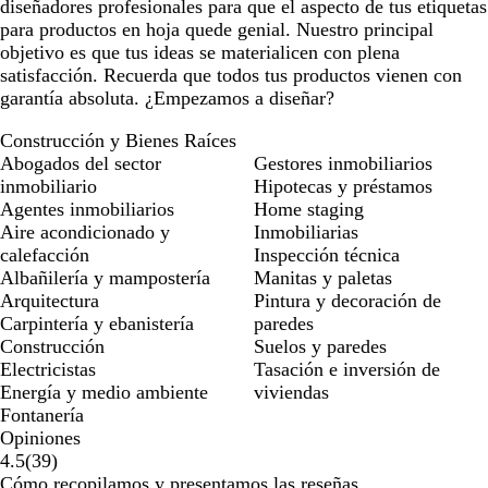
diseñadores profesionales para que el aspecto de tus etiquetas
para productos en hoja quede genial. Nuestro principal
objetivo es que tus ideas se materialicen con plena
satisfacción. Recuerda que todos tus productos vienen con
garantía absoluta. ¿Empezamos a diseñar?
Construcción y Bienes Raíces
Abogados del sector
Gestores inmobiliarios
inmobiliario
Hipotecas y préstamos
Agentes inmobiliarios
Home staging
Aire acondicionado y
Inmobiliarias
calefacción
Inspección técnica
Albañilería y mampostería
Manitas y paletas
Arquitectura
Pintura y decoración de
Carpintería y ebanistería
paredes
Construcción
Suelos y paredes
Electricistas
Tasación e inversión de
Energía y medio ambiente
viviendas
Fontanería
Opiniones
39
4.5
(
39
)
reseñas
Cómo recopilamos y presentamos las reseñas