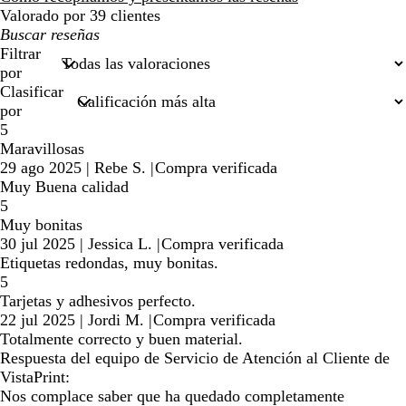
Valorado por 39 clientes
Mis
búsquedas
Filtrar
por
Clasificar
por
5
Maravillosas
29 ago 2025
|
Rebe S.
|
Compra verificada
Muy Buena calidad
5
Muy bonitas
30 jul 2025
|
Jessica L.
|
Compra verificada
Etiquetas redondas, muy bonitas.
5
Tarjetas y adhesivos perfecto.
22 jul 2025
|
Jordi M.
|
Compra verificada
Totalmente correcto y buen material.
Respuesta del equipo de Servicio de Atención al Cliente de
VistaPrint:
Nos complace saber que ha quedado completamente