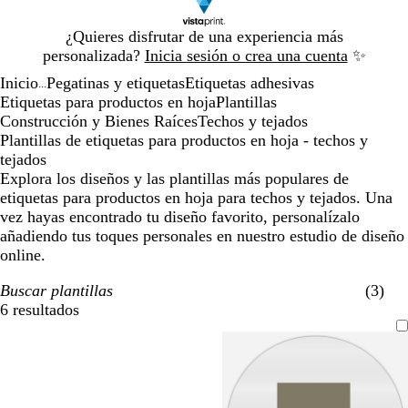
Diapositiva
¿Quieres disfrutar de una experiencia más
1
personalizada?
Inicia sesión o crea una cuenta
✨
de
Inicio
Pegatinas y etiquetas
Etiquetas adhesivas
1
...
Etiquetas para productos en hoja
Plantillas
Construcción y Bienes Raíces
Techos y tejados
Plantillas de etiquetas para productos en hoja - techos y
tejados
Explora los diseños y las plantillas más populares de
etiquetas para productos en hoja para techos y tejados. Una
vez hayas encontrado tu diseño favorito, personalízalo
añadiendo tus toques personales en nuestro estudio de diseño
online.
Buscar plantillas
(3)
6 resultados
Filtros