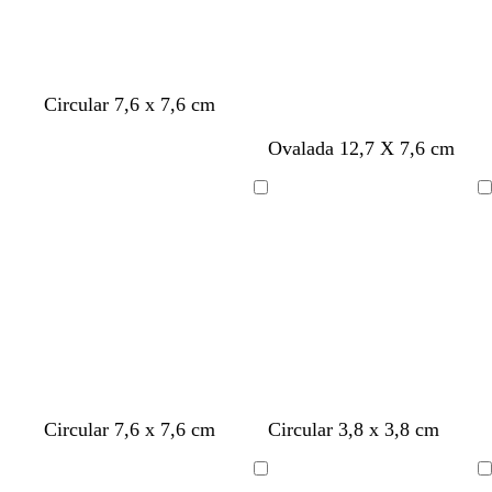
r
r
r
r
r
r
r
a
o
o
o
o
o
o
o
d
e
m
a
Circular 7,6 x 7,6 cm
r
Ovalada 12,7 X 7,6 cm
Cargando
Cargando
g
g
g
g
g
g
g
Circular 7,6 x 7,6 cm
Circular 3,8 x 3,8 cm
r
r
r
r
r
r
r
i
i
i
i
i
i
i
Cargando
Cargando