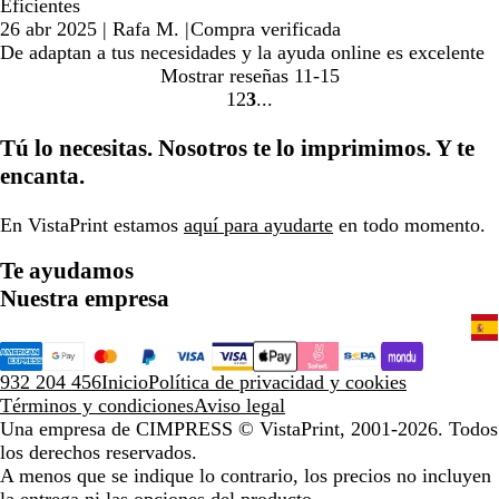
Eficientes
26 abr 2025
|
Rafa M.
|
Compra verificada
De adaptan a tus necesidades y la ayuda online es excelente
Mostrar reseñas
11-15
1
2
3
Ir
Ir
Ir
a
a
a
Tú lo necesitas. Nosotros te lo imprimimos. Y te
la
la
la
encanta.
página
página
página
En VistaPrint estamos
aquí para ayudarte
en todo momento.
Te ayudamos
Nuestra empresa
932 204 456
Inicio
Política de privacidad y cookies
Términos y condiciones
Aviso legal
Una empresa de CIMPRESS
© VistaPrint, 2001-2026. Todos
los derechos reservados.
A menos que se indique lo contrario, los precios no incluyen