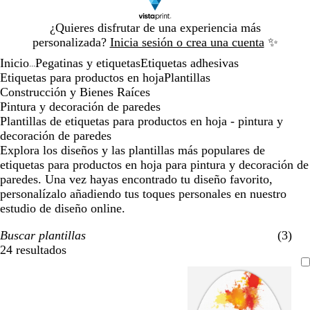
Diapositiva
¿Quieres disfrutar de una experiencia más
1
personalizada?
Inicia sesión o crea una cuenta
✨
de
Inicio
Pegatinas y etiquetas
Etiquetas adhesivas
1
...
Etiquetas para productos en hoja
Plantillas
Construcción y Bienes Raíces
Pintura y decoración de paredes
Plantillas de etiquetas para productos en hoja - pintura y
decoración de paredes
Explora los diseños y las plantillas más populares de
etiquetas para productos en hoja para pintura y decoración de
paredes. Una vez hayas encontrado tu diseño favorito,
personalízalo añadiendo tus toques personales en nuestro
estudio de diseño online.
Buscar plantillas
(3)
24 resultados
Filtros