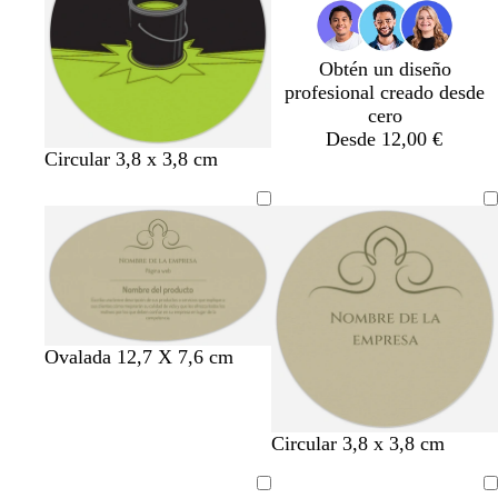
Obtén un diseño
profesional creado desde
cero
Desde 12,00 €
n
n
n
n
n
n
Circular 3,8 x 3,8 cm
e
e
e
e
e
e
g
g
g
g
g
g
r
r
r
r
r
r
o
o
o
o
o
o
Ovalada 12,7 X 7,6 cm
Circular 3,8 x 3,8 cm