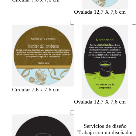
Ovalada 12,7 X 7,6 cm
Circular 7,6 x 7,6 cm
n
n
n
n
n
n
Ovalada 12,7 X 7,6 cm
e
e
e
e
e
e
g
g
g
g
g
g
r
r
r
r
r
r
Servicios de diseño
o
o
o
o
o
o
Trabaja con un diseñador