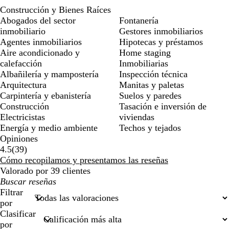
Construcción y Bienes Raíces
Abogados del sector
Fontanería
inmobiliario
Gestores inmobiliarios
Agentes inmobiliarios
Hipotecas y préstamos
Aire acondicionado y
Home staging
calefacción
Inmobiliarias
Albañilería y mampostería
Inspección técnica
Arquitectura
Manitas y paletas
Carpintería y ebanistería
Suelos y paredes
Construcción
Tasación e inversión de
Electricistas
viviendas
Energía y medio ambiente
Techos y tejados
Opiniones
39
4.5
(
39
)
reseñas
Cómo recopilamos y presentamos las reseñas
Valorado por 39 clientes
Mis
búsquedas
Filtrar
por
Clasificar
por