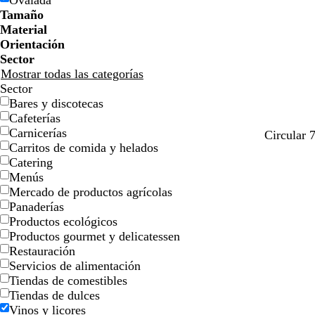
Ovalada
e
e
i
i
n
n
c
c
o
o
ó
ó
a
a
d
d
Tamaño
l
l
j
j
o
o
n
n
o
o
Material
l
l
a
a
Orientación
o
o
Sector
Mostrar todas las categorías
Sector
Bares y discotecas
Cafeterías
Carnicerías
r
n
n
m
a
Circular 
Carritos de comida y helados
o
e
a
a
z
Catering
s
g
r
g
u
Menús
a
r
a
e
l
Mercado de productos agrícolas
c
o
n
n
Panaderías
l
j
t
Productos ecológicos
a
a
a
Productos gourmet y delicatessen
r
Restauración
o
Servicios de alimentación
Tiendas de comestibles
Tiendas de dulces
Vinos y licores