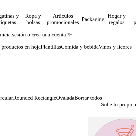
gatinas y
Ropa y
Artículos
Hogar y
Packaging
tiquetas
bolsas
promocionales
regalos
p
Inicia sesión o crea una cuenta
✨
a productos en hoja
Plantillas
Comida y bebida
Vinos y licores
s
rcular
Rounded Rectangle
Ovalada
Borrar todos
Sube tu propio 