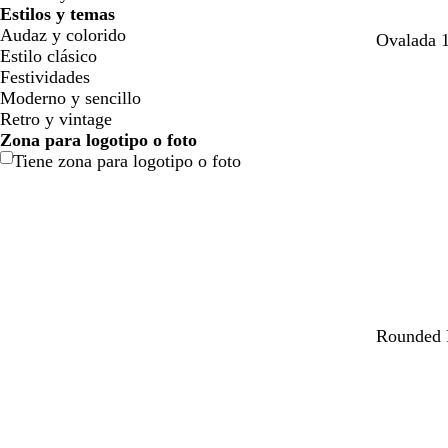
Estilos y temas
Audaz y colorido
r
n
n
m
a
Ovalada 
Estilo clásico
o
e
a
a
z
Festividades
s
g
r
g
u
Moderno y sencillo
a
r
a
e
l
Retro y vintage
c
o
n
n
Zona para logotipo o foto
l
j
t
Tiene zona para logotipo o foto
a
a
a
r
o
s
a
a
n
b
Rounded 
a
m
m
e
l
l
a
a
g
a
m
r
r
r
n
ó
i
i
o
c
n
l
l
o