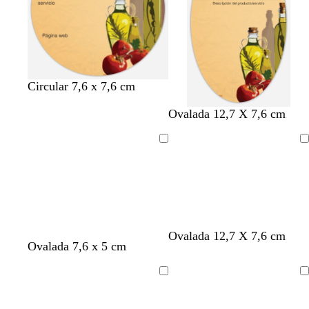
a
r
l
o
a
d
o
Circular 7,6 x 7,6 cm
Ovalada 12,7 X 7,6 cm
Cargando
Cargando
t
t
g
v
n
r
Ovalada 12,7 X 7,6 cm
t
t
t
Ovalada 7,6 x 5 cm
o
e
r
e
e
o
o
o
o
s
r
i
r
g
j
s
s
s
t
r
s
d
r
o
Cargando
Cargando
t
t
t
a
a
o
e
o
a
a
a
d
c
s
a