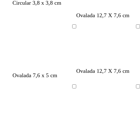
Circular 3,8 x 3,8 cm
Ovalada 12,7 X 7,6 cm
Cargando
Cargando
Ovalada 12,7 X 7,6 cm
b
b
b
b
Ovalada 7,6 x 5 cm
l
l
l
l
a
a
a
a
Cargando
Cargando
n
n
n
n
c
c
c
c
o
o
o
o