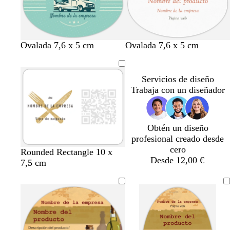
e
d
s
s
o
c
a
u
r
o
t
r
t
g
r
Ovalada 7,6 x 5 cm
Ovalada 7,6 x 5 cm
u
o
o
r
o
r
s
s
i
s
q
a
t
s
a
Servicios de diseño
u
a
o
Trabaja con un diseñador
e
d
s
s
o
c
a
u
Obtén un diseño
r
profesional creado desde
o
cero
t
t
g
v
n
r
Rounded Rectangle 10 x
Desde 12,00 €
o
e
r
e
e
o
7,5 cm
s
r
i
r
g
j
t
r
s
d
r
o
a
a
o
e
o
d
c
s
a
o
o
c
z
t
u
u