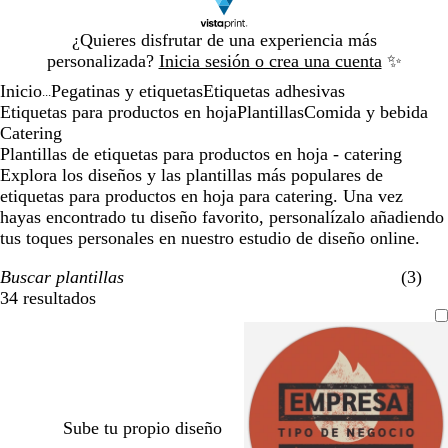
Diapositiva
¿Quieres disfrutar de una experiencia más
1
personalizada?
Inicia sesión o crea una cuenta
✨
de
Inicio
Pegatinas y etiquetas
Etiquetas adhesivas
1
...
Etiquetas para productos en hoja
Plantillas
Comida y bebida
Catering
Plantillas de etiquetas para productos en hoja - catering
Explora los diseños y las plantillas más populares de
etiquetas para productos en hoja para catering. Una vez
hayas encontrado tu diseño favorito, personalízalo añadiendo
tus toques personales en nuestro estudio de diseño online.
Buscar plantillas
(3)
34 resultados
Filtros
Sube tu propio diseño