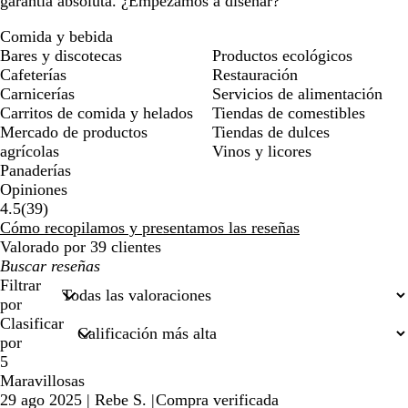
garantía absoluta. ¿Empezamos a diseñar?
Comida y bebida
Bares y discotecas
Productos ecológicos
Cafeterías
Restauración
Carnicerías
Servicios de alimentación
Carritos de comida y helados
Tiendas de comestibles
Mercado de productos
Tiendas de dulces
agrícolas
Vinos y licores
Panaderías
Opiniones
39
4.5
(
39
)
reseñas
Cómo recopilamos y presentamos las reseñas
Valorado por 39 clientes
Mis
búsquedas
Filtrar
por
Clasificar
por
5
Maravillosas
29 ago 2025
|
Rebe S.
|
Compra verificada