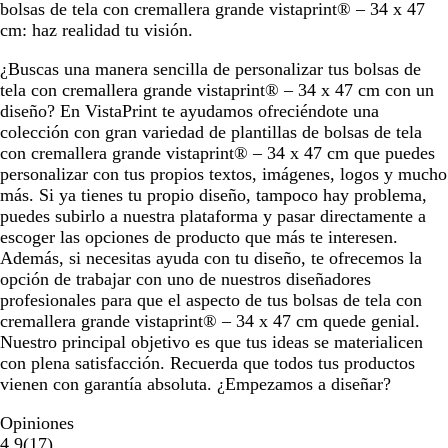
bolsas de tela con cremallera grande vistaprint® – 34 x 47
cm: haz realidad tu visión.
¿Buscas una manera sencilla de personalizar tus bolsas de
tela con cremallera grande vistaprint® – 34 x 47 cm con un
diseño? En VistaPrint te ayudamos ofreciéndote una
colección con gran variedad de plantillas de bolsas de tela
con cremallera grande vistaprint® – 34 x 47 cm que puedes
personalizar con tus propios textos, imágenes, logos y mucho
más. Si ya tienes tu propio diseño, tampoco hay problema,
puedes subirlo a nuestra plataforma y pasar directamente a
escoger las opciones de producto que más te interesen.
Además, si necesitas ayuda con tu diseño, te ofrecemos la
opción de trabajar con uno de nuestros diseñadores
profesionales para que el aspecto de tus bolsas de tela con
cremallera grande vistaprint® – 34 x 47 cm quede genial.
Nuestro principal objetivo es que tus ideas se materialicen
con plena satisfacción. Recuerda que todos tus productos
vienen con garantía absoluta. ¿Empezamos a diseñar?
Opiniones
17
4.9
(
17
)