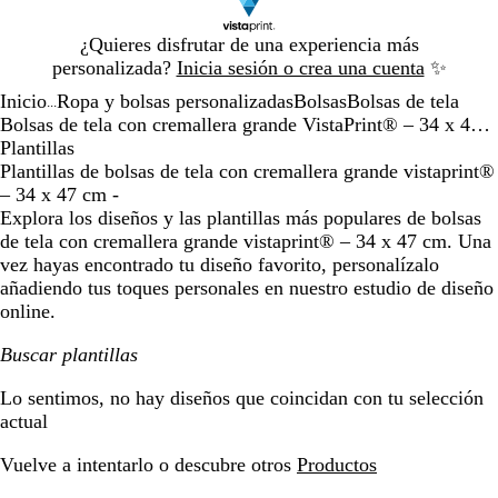
Diapositiva
¿Quieres disfrutar de una experiencia más
1
personalizada?
Inicia sesión o crea una cuenta
✨
de
Inicio
Ropa y bolsas personalizadas
Bolsas
Bolsas de tela
1
...
Bolsas de tela con cremallera grande VistaPrint® – 34 x 47 cm
Plantillas
Plantillas de bolsas de tela con cremallera grande vistaprint®
– 34 x 47 cm -
Explora los diseños y las plantillas más populares de bolsas
de tela con cremallera grande vistaprint® – 34 x 47 cm. Una
vez hayas encontrado tu diseño favorito, personalízalo
añadiendo tus toques personales en nuestro estudio de diseño
online.
Buscar plantillas
Filtros
Lo sentimos, no hay diseños que coincidan con tu selección
actual
Vuelve a intentarlo o descubre otros
Productos