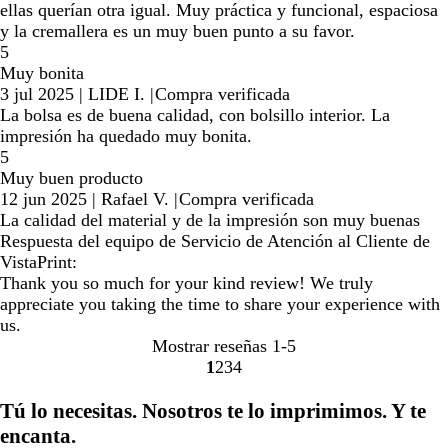
ellas querían otra igual. Muy práctica y funcional, espaciosa
y la cremallera es un muy buen punto a su favor.
5
Muy bonita
3 jul 2025
|
LIDE I.
|
Compra verificada
La bolsa es de buena calidad, con bolsillo interior. La
impresión ha quedado muy bonita.
5
Muy buen producto
12 jun 2025
|
Rafael V.
|
Compra verificada
La calidad del material y de la impresión son muy buenas
Respuesta del equipo de Servicio de Atención al Cliente de
VistaPrint:
Thank you so much for your kind review! We truly
appreciate you taking the time to share your experience with
us.
Mostrar reseñas
1-5
1
2
3
4
ir
ir
ir
ir
a
a
a
a
Tú lo necesitas. Nosotros te lo imprimimos. Y te
la
la
la
la
encanta.
página
página
página
página