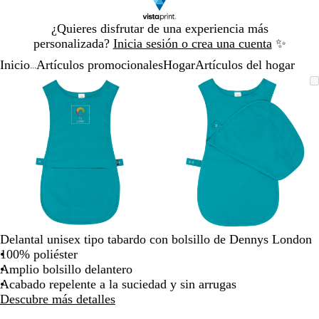
Diapositiva
¿Quieres disfrutar de una experiencia más
1
personalizada?
Inicia sesión o crea una cuenta
✨
de
Inicio
Artículos promocionales
Hogar
Artículos del hogar
1
...
Diapositiva
Imagen
Acercado
Utiliza
Haz
Imagen
Acercado
Utiliza
Haz
1
ampliable
hasta
las
clic
ampliable
hasta
las
clic
de
mínimo
teclas
para
mínimo
teclas
para
2
de
expandir
de
expandir
más
más
y
y
menos
menos
para
para
ampliar
ampliar
y
y
alejar
alejar
Delantal unisex tipo tabardo con bolsillo de Dennys London
y
y
100% poliéster
las
las
Amplio bolsillo delantero
flechas
flechas
Acabado repelente a la suciedad y sin arrugas
para
para
Descubre más detalles
moverte
moverte
por
por