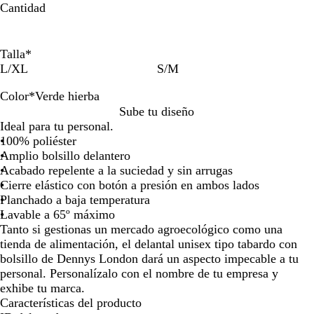
Cantidad
la
la
imagen
imagen
Talla
*
L/XL
S/M
Color
*
Verde hierba
V
A
V
G
B
N
B
B
R
R
V
Sube tu diseño
e
z
e
r
u
e
a
l
o
o
e
Ideal para tu personal.
r
u
r
i
r
g
y
a
s
j
r
100% poliéster
d
l
d
s
d
r
a
n
a
o
d
Amplio bolsillo delantero
e
m
e
e
o
c
e
e
Acabado repelente a la suciedad y sin arrugas
b
a
h
o
o
l
a
Cierre elástico con botón a presión en ambos lados
o
r
i
s
é
c
Planchado a baja temperatura
t
i
e
c
e
Lavable a 65º máximo
e
n
r
t
i
Tanto si gestionas un mercado agroecológico como una
l
o
b
r
t
tienda de alimentación, el delantal unisex tipo tabardo con
l
a
i
u
bolsillo de Dennys London dará un aspecto impecable a tu
a
c
n
personal. Personalízalo con el nombre de tu empresa y
o
a
exhibe tu marca.
Características del producto