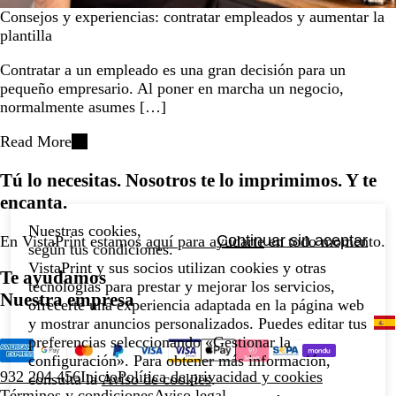
Consejos y experiencias: contratar empleados y aumentar la
plantilla
Contratar a un empleado es una gran decisión para un
pequeño empresario. Al poner en marcha un negocio,
normalmente asumes […]
Read More
Tú lo necesitas. Nosotros te lo imprimimos. Y te
encanta.
Nuestras cookies,
Continuar sin aceptar
En VistaPrint estamos
aquí para ayudarte
en todo momento.
según tus condiciones.
VistaPrint y sus socios utilizan cookies y otras
Te ayudamos
tecnologías para prestar y mejorar los servicios,
Nuestra empresa
ofrecerte una experiencia adaptada en la página web
y mostrar anuncios personalizados. Puedes editar tus
preferencias seleccionando «Gestionar la
configuración». Para obtener más información,
932 204 456
Inicio
Política de privacidad y cookies
consulta la
Aviso de cookies
.
Términos y condiciones
Aviso legal