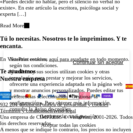
«Puedes decidir no hablar, pero el silencio no verbal no
existe». En este artículo la escritora, psicóloga social y
experta […]
Read More
Tú lo necesitas. Nosotros te lo imprimimos. Y te
encanta.
En VistaPrint estamos
aquí para ayudarte
en todo momento.
Nuestras cookies,
Continuar sin aceptar
según tus condiciones.
Te ayudamos
VistaPrint y sus socios utilizan cookies y otras
tecnologías para prestar y mejorar los servicios,
Nuestra empresa
ofrecerte una experiencia adaptada en la página web
y mostrar anuncios personalizados. Puedes editar tus
preferencias seleccionando «Gestionar la
configuración». Para obtener más información,
932 204 456
Inicio
Política de privacidad y cookies
consulta la
Aviso de cookies
.
Términos y condiciones
Aviso legal
Gestionar la configuración
Una empresa de CIMPRESS
© VistaPrint, 2001-2026. Todos
los derechos reservados.
Aceptar todas las cookies
A menos que se indique lo contrario, los precios no incluyen