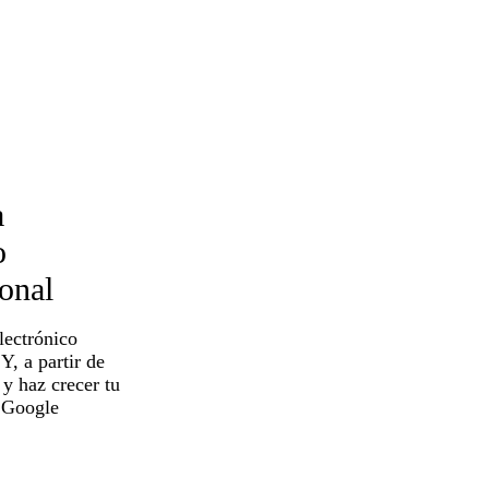
a
o
ional
lectrónico
Y, a partir de
 y haz crecer tu
 Google