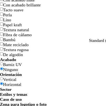
Con acabado mate
l
l
j
j
o
o
n
n
o
o
Con acabado brillante
l
l
a
a
Tacto suave
o
o
Perla
Lino
Papel kraft
Textura natural
Fibra de cáñamo
Bambú
a
g
v
r
Standard
Mate reciclado
z
r
e
o
Textura rugosa
u
i
r
j
De algodón
l
s
d
o
Acabado
o
o
e
Barniz UV
s
s
a
Ninguno
c
c
z
Orientación
u
u
u
Vertical
r
r
l
Horizontal
o
o
a
Sector
d
Estilos y temas
o
Caso de uso
Zona para logotipo o foto