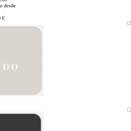
do desde
 €