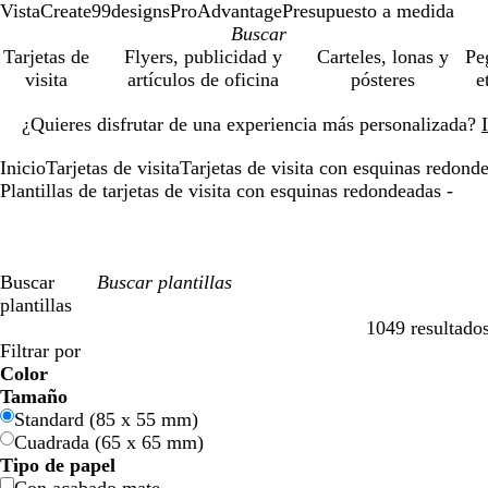
VistaCreate
99designs
ProAdvantage
Presupuesto a medida
Tarjetas de
Flyers, publicidad y
Carteles, lonas y
Pe
visita
artículos de oficina
pósteres
e
Diapositiva
¿Quieres disfrutar de una experiencia más personalizada?
1
de
Inicio
Tarjetas de visita
Tarjetas de visita con esquinas redond
1
Plantillas de tarjetas de visita con esquinas redondeadas -
Buscar
plantillas
1049 resultado
Filtros
Filtrar por
Color
A
A
V
V
A
A
N
N
R
R
G
G
B
B
N
N
M
M
C
C
M
M
R
R
Tamaño
z
z
e
e
m
m
a
a
o
o
r
r
l
l
e
e
a
a
r
r
o
o
o
o
Standard (85 x 55 mm)
u
u
r
r
a
a
r
r
j
j
i
i
a
a
g
g
r
r
e
e
r
r
s
s
Cuadrada (65 x 65 mm)
l
l
d
d
r
r
a
a
o
o
s
s
n
n
r
r
r
r
m
m
a
a
a
a
Tipo de papel
e
e
i
i
n
n
c
c
o
o
ó
ó
a
a
d
d