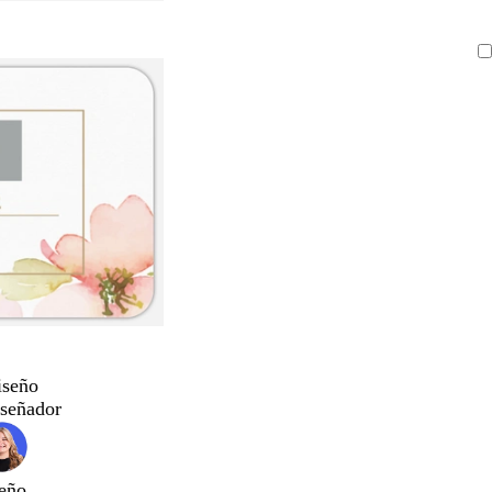
iseño
iseñador
eño