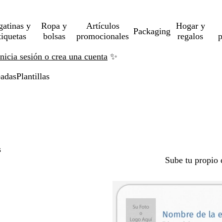
gatinas y
Ropa y
Artículos
Hogar y
Packaging
tiquetas
bolsas
promocionales
regalos
p
Inicia sesión o crea una cuenta
✨
eadas
Plantillas
s
Sube tu propio 