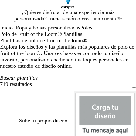
Diapositiva
¿Quieres disfrutar de una experiencia más
1
personalizada?
Inicia sesión o crea una cuenta
✨
de
Inicio
Ropa y bolsas personalizadas
Polos
1
...
Polo de Fruit of the Loom®
Plantillas
Plantillas de polo de fruit of the loom® -
Explora los diseños y las plantillas más populares de polo de
fruit of the loom®. Una vez hayas encontrado tu diseño
favorito, personalízalo añadiendo tus toques personales en
nuestro estudio de diseño online.
Buscar plantillas
719 resultados
Filtros
Sube tu propio diseño