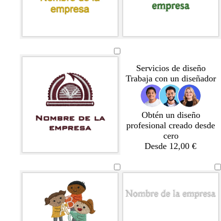
s
u
u
c
r
r
u
o
o
r
o
Servicios de diseño
Trabaja con un diseñador
Obtén un diseño
profesional creado desde
cero
Desde 12,00 €