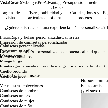
VistaCreate
99designs
ProAdvantage
Presupuesto a medida
Tarjetas de
Flyers, publicidad y
Carteles, lonas y
Pe
visita
artículos de oficina
pósteres
e
Diapositiva
¿Quieres disfrutar de una experiencia más personalizada?
1
de
Inicio
Ropa y bolsas personalizadas
Camisetas
1
Impresión de camisetas personalizadas
Camisetas personalizadas
Encuentra tu estilo
Crea unas camisetas personalizadas de buena calidad que les l
Manga corta
todos los bolsillos.
Manga larga
Sin mangas
Prueba una camiseta unisex de manga corta básica Fruit of t
Cuello redondo
Ver todas las camisetas
Cuello de pico
Nuestros produ
Ver nuestras colecciones
Estas camisetas
Camisetas de hombre
(y el suyo).
Diapositivas
Camisetas unisex
Valor
de
Camisetas de mujer
la
Camisetas de niño