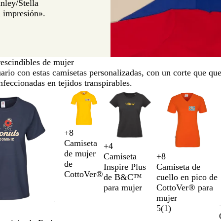
nley/Stella
a impresión».
escindibles de mujer
ario con estas camisetas personalizadas, con un corte que qu
feccionadas en tejidos transpirables.
+
8
A
B
A
N
Camiseta
+
4
m
l
z
a
G
B
N
G
de mujer
+
8
Camiseta
a
a
u
r
N
C
M
A
r
l
e
r
de
Camiseta de
Inspire Plus
r
n
l
a
e
a
o
z
i
a
g
i
CottoVer®
cuello en pico de
de B&C™
i
c
r
n
g
r
r
u
s
n
r
s
CottoVer® para
para mujer
l
o
e
j
r
b
a
l
o
c
o
d
mujer
l
r
a
a
o
ó
d
m
s
o
e
5
(
1
)
o
o
l
n
o
a
c
p
t