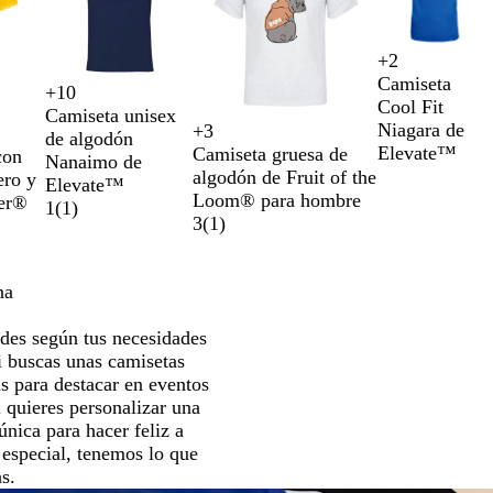
+
2
R
B
A
N
Camiseta
+
10
o
l
z
a
B
G
N
R
Cool Fit
Camiseta unisex
j
a
u
r
l
r
a
o
Niagara de
+
3
de algodón
o
n
l
a
A
B
N
G
a
i
r
j
Elevate™
Camiseta gruesa de
con
Nanaimo de
c
m
n
z
l
e
r
n
s
a
o
algodón de Fruit of the
ero y
Elevate™
o
a
j
u
a
g
i
c
j
n
Loom® para hombre
Ver®
1
(
1
)
s
r
a
l
n
r
s
o
a
j
3
(
1
)
ó
i
m
c
o
j
s
a
l
n
a
o
a
p
i
o
r
s
e
na
d
i
p
a
o
n
e
d
des según tus necesidades
o
a
o
i buscas unas camisetas
d
s para destacar en eventos
o
 quieres personalizar una
única para hacer feliz a
 especial, tenemos lo que
s.