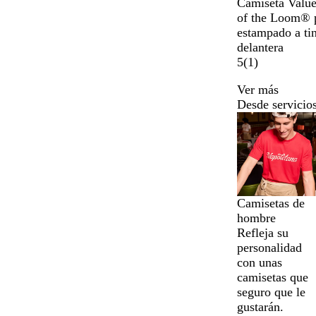
Camiseta Value
z
o
m
a
of the Loom® 
u
j
a
r
estampado a tin
l
o
r
a
delantera
m
i
n
5
(
1
)
a
l
j
r
l
a
Ver más
i
o
Desde servicios
n
g
Diapositivas
o
i
de
r
la
a
1
s
a
o
la
l
Camisetas de
2
hombre
de
Refleja su
un
personalidad
total
con unas
de
camisetas que
8
seguro que le
gustarán.