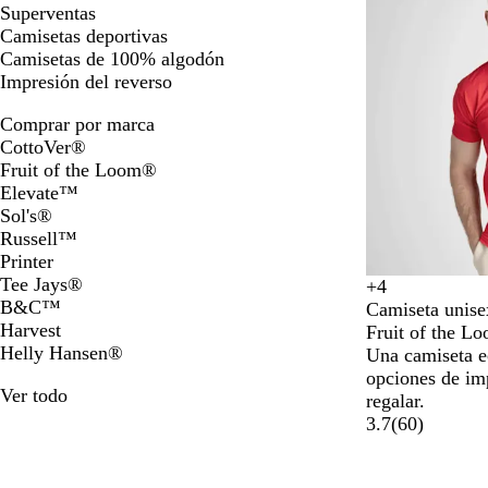
1
Superventas
a
Camisetas deportivas
la
Camisetas de 100% algodón
2
Impresión del reverso
de
Comprar por marca
un
CottoVer®
total
Fruit of the Loom®
de
Elevate™
3
Sol's®
Russell™
Printer
Tee Jays®
+
4
N
B
N
A
B&C™
Camiseta unise
e
l
a
z
Harvest
Fruit of the L
g
a
r
u
Helly Hansen®
Una camiseta e
r
n
a
l
opciones de imp
o
c
n
r
Ver todo
regalar.
o
j
e
3.7
(
60
)
a
a
l