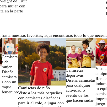
weight de Fruit
r
u
o
o
para mujer con
i
r
r
ta en la parte
n
o
t
o
i
v
o
 hasta nuestras favoritas, aquí encontrarás todo lo que necesit
Camiseta
s de
mujer
Viste 
Camisetas
Diseña
equip
deportivas
camiseta
Renue
Diseña camisetas
s con un
indume
para cualquier
toque
Camisetas de niño
tu equ
actividad o
femenino
Viste a los más pequeños
camise
evento de los
.
con camisetas diseñadas
impres
que hacen sudar.
para ir al cole, a jugar con
juego.