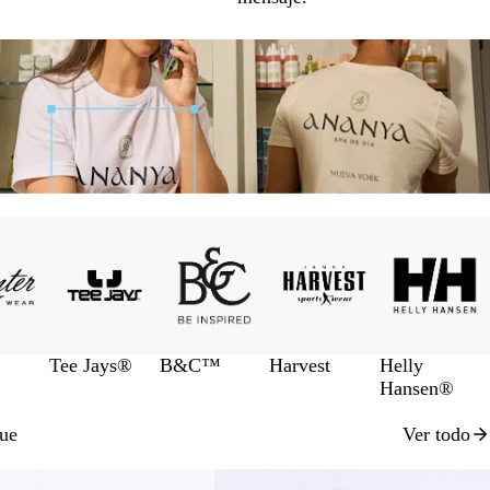
Tee Jays®
B&C™
Harvest
Helly
Hansen®
que
Ver todo