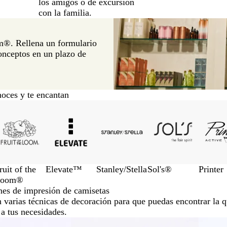
los amigos o de excursión
con la familia.
om®. Rellena un formulario
conceptos en un plazo de
oces y te encantan
ruit of the
Elevate™
Stanley/Stella
Sol's®
Printer
Loom®
nes de impresión de camisetas
 varias técnicas de decoración para que puedas encontrar la 
 a tus necesidades.