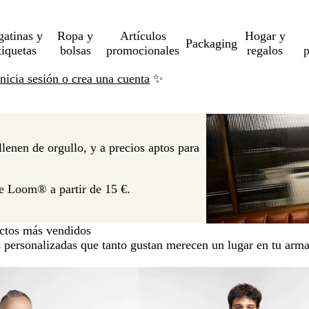
gatinas y
Ropa y
Artículos
Hogar y
Packaging
tiquetas
bolsas
promocionales
regalos
p
Inicia sesión o crea una cuenta
✨
lenen de orgullo, y a precios aptos para
he Loom® a partir de 15 €.
ctos más vendidos
 personalizadas que tanto gustan merecen un lugar en tu arma
Clásicos