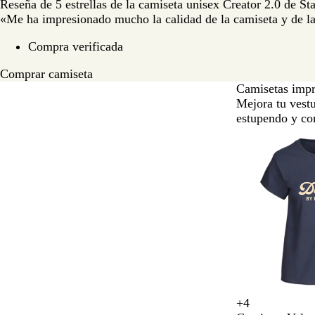
Reseña de 5 estrellas de la camiseta unisex Creator 2.0 de Sta
«Me ha impresionado mucho la calidad de la camiseta y de l
Compra verificada
Comprar camiseta
Camisetas impr
Mejora tu vestu
estupendo y con
Diapositivas
de
la
1
a
la
2
de
un
total
de
7
+
4
A
R
A
N