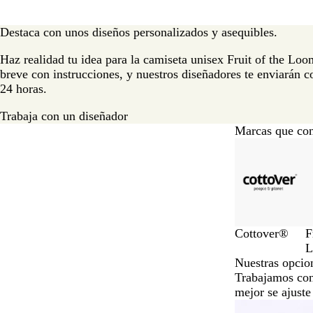
Destaca con unos diseños personalizados y asequibles.
Haz realidad tu idea para la camiseta unisex Fruit of the Lo
breve con instrucciones, y nuestros diseñadores te enviarán 
24 horas.
Trabaja con un diseñador
Marcas que con
Diapositivas
de
la
1
a
la
6
Cottover®
F
de
un
Nuestras opcio
total
Trabajamos con
de
mejor se ajuste
10