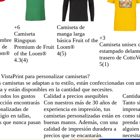
N
B
A
R
Camiseta de
+
6
V
R
N
A
e
l
z
o
manga larga
Camiseta
e
o
e
z
+
3
g
a
u
j
ombre
básica Fruit of the
Ringspun
B
R
N
w
r
j
g
u
Camiseta unisex 
r
n
l
o
 de
Loom®
Premium de Fruit
l
e
a
h
d
o
r
l
estampado delant
o
c
oom®
4
(
5
)
of the Loom®
a
d
v
i
e
o
m
trasero de Cotto
o
4.3
(
4
)
c
y
t
b
a
5
(
1
)
k
e
o
r
t
i
 VistaPrint para personalizar camisetas?
e
n
 camisetas se adaptan a tu estilo, están confeccionadas con u
l
o
a y están disponibles en la cantidad que necesites.
l
todos los gustos
Calidad a precios asequibles
Cantida
a
ección encontrarás
Con nuestros más de 30 años de
Tanto s
onalizadas de
experiencia en impresión, tus
impresa
igio en tallas,
camisetas personalizadas están en
como si
es que nunca pasan
buenas manos. Además, con una
prenda 
calidad de impresión duradera a
alguien
precios que te encantarán.
necesita