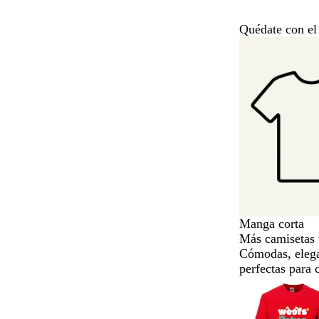
Quédate con el 
Diapositivas
de
la
1
a
la
5
de
un
total
de
5
Manga corta
Más camisetas 
Cómodas, elega
perfectas para 
Diapositivas
de
la