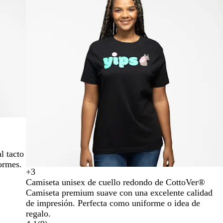
l tacto
formes.
+
3
B
N
A
A
Camiseta unisex de cuello redondo de CottoVer®
l
e
z
z
Camiseta premium suave con una excelente calidad
a
g
u
u
de impresión. Perfecta como uniforme o idea de
n
r
l
l
regalo.
c
o
m
r