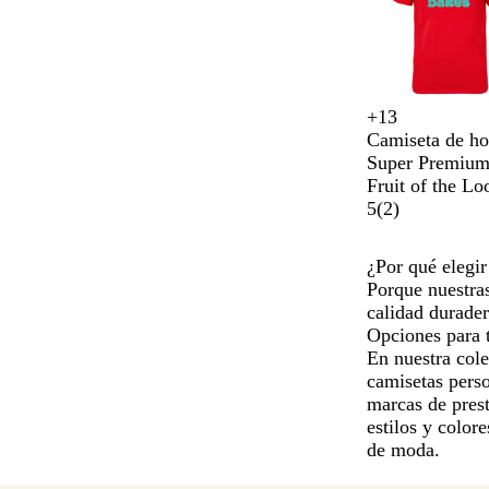
1
a
la
2
de
+
13
B
G
C
N
un
Camiseta de h
l
r
a
e
total
Super Premium
a
a
q
g
de
Fruit of the L
n
f
u
r
7
5
(
2
)
c
i
i
o
o
t
o
¿Por qué elegir
c
Porque nuestras
l
calidad durader
a
Opciones para 
r
En nuestra col
o
camisetas pers
marcas de prest
estilos y color
de moda.