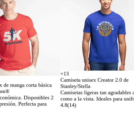
+
13
A
A
C
A
Camiseta unisex Creator 2.0 de
r
m
a
g
x de manga corta básica
Stanley/Stella
e
a
q
u
oom®
Camisetas ligeras tan agradables a
n
r
u
a
conómica. Disponibles 2
como a la vista. Ideales para uni
a
i
i
m
resión. Perfecta para
4.8
(
14
)
d
l
a
e
l
r
l
o
i
d
e
n
e
s
a