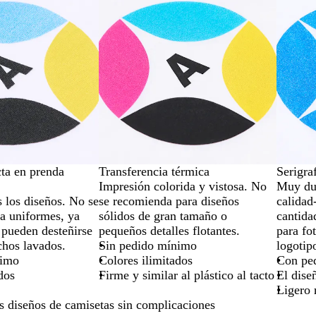
cta en prenda
Transferencia térmica
Serigra
Impresión colorida y vistosa. No
Muy dur
 los diseños. No se
se recomienda para diseños
calidad
a uniformes, ya
sólidos de gran tamaño o
cantida
 pueden desteñirse
pequeños detalles flotantes.
para fo
hos lavados.
Sin pedido mínimo
logotip
nimo
Colores ilimitados
Con pe
dos
Firme y similar al plástico al tacto
El dise
Ligero r
s diseños de camisetas sin complicaciones