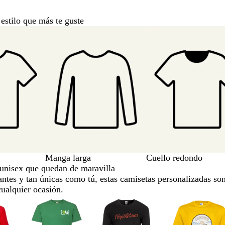
s
p
i
e
estilo que más te guste
e
c
r
t
t
r
o
o
Manga larga
Cuello redondo
unisex que quedan de maravilla
ntes y tan únicas como tú, estas camisetas personalizadas so
cualquier ocasión.