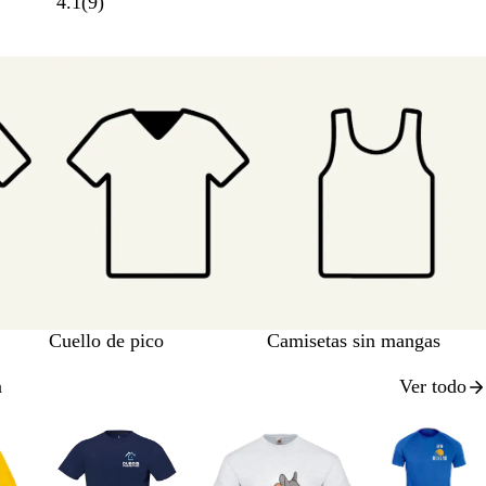
4.1
(
9
)
o
a
e
r
a
i
l
n
o
Cuello de pico
Camisetas sin mangas
n
Ver todo