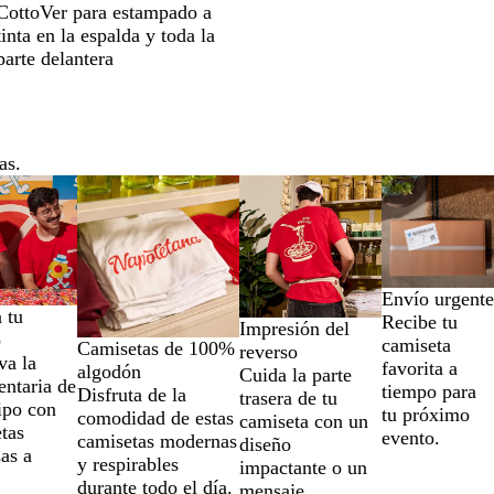
a
e
i
i
CottoVer para estampado a
n
p
a
v
y
l
n
s
n
n
tinta en la espalda y toda la
c
e
c
y
a
l
o
t
t
o
parte delantera
é
a
k
l
o
e
e
s
d
B
w
n
o
l
s
u
o
e
as.
Envío urgente
a tu
Recibe tu
Impresión del
o
camiseta
Camisetas de 100%
reverso
va la
favorita a
algodón
Cuida la parte
ntaria de
tiempo para
Disfruta de la
trasera de tu
ipo con
tu próximo
comodidad de estas
camiseta con un
tas
evento.
camisetas modernas
diseño
as a
y respirables
impactante o un
durante todo el día.
mensaje.