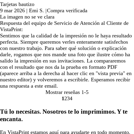
Tarjetas bautizo
9 mar 2026
|
Emi S.
|
Compra verificada
La imagen no se ve clara
Respuesta del equipo de Servicio de Atención al Cliente de
VistaPrint:
Sentimos que la calidad de la impresión no le haya resultado
perfecta. Siempre queremos verles enteramente satisfechos
con nuestro trabajo. Para saber qué solución o explicación
darle, rogamos que nos mande una foto que ilustre cómo ha
salido la impresión en sus invitaciones. La compararemos
con el resultado que nos da la prueba en formato PDF
(aparece arriba a la derecha al hacer clic en "vista previa" en
nuestro editor) y volveremos a escribirle. Esperamos recibir
una respuesta a este email.
Mostrar reseñas
1-5
1
2
3
4
Ir
Ir
Ir
Ir
a
a
a
a
Tú lo necesitas. Nosotros te lo imprimimos. Y te
la
la
la
la
encanta.
página
página
página
página
En VistaPrint estamos
aquí para ayudarte
en todo momento.