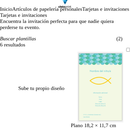
Inicio
Artículos de papelería personales
Tarjetas e invitaciones
Tarjetas e invitaciones
Encuentra la invitación perfecta para que nadie quiera
perderse tu evento.
Buscar plantillas
(2)
6 resultados
Filtros
Sube tu propio diseño
c
c
v
l
c
c
Plano 18,2 × 11,7 cm