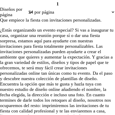
1
e
s
r
r
r
r
Página
Diseños por
r
a
d
d
p
d
1
página
o
e
e
u
e
Que empiece la fiesta con invitaciones personalizadas.
a
a
r
a
z
z
a
z
¿Estás organizando un evento especial? Si vas a inaugurar tu
u
u
u
casa, organizar una reunión porque sí o dar una fiesta
l
l
l
sorpresa, estamos aquí para ayudarte con nuestras
a
a
a
invitaciones para fiesta totalmente personalizables. Las
d
d
d
invitaciones personalizadas pueden ayudarte a crear el
o
o
o
ambiente que quieres y aumentar la expectación. Y gracias a
la gran variedad de estilos, diseños y tipos de papel que te
ofrecemos, te será muy fácil crear invitaciones
personalizadas online tan únicas como tu evento. Da el paso
y descubre nuestra colección de plantillas de diseño.
Encuentra la opción que más te gusta y hazla tuya con
nuestro estudio de diseño online añadiendo el nombre, la
fecha elegida, la dirección e incluso una foto. En cuanto
termines de darle todos los retoques al diseño, nosotros nos
ocuparemos del resto: imprimiremos las invitaciones de tu
fiesta con calidad profesional y te las enviaremos a casa,