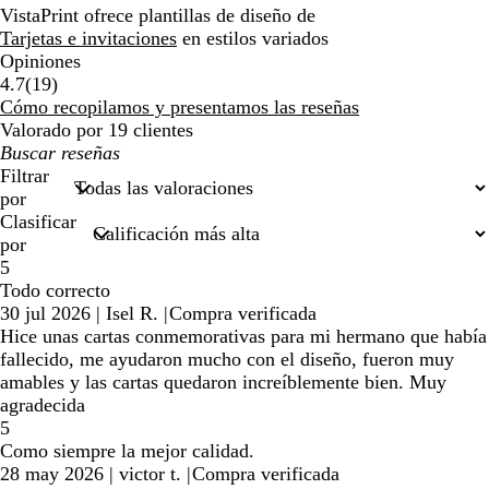
VistaPrint ofrece plantillas de diseño de
Tarjetas e invitaciones
en estilos variados
Opiniones
19
4.7
(
19
)
reseñas
Cómo recopilamos y presentamos las reseñas
Valorado por 19 clientes
Mis
búsquedas
Filtrar
por
Clasificar
por
5
Todo correcto
30 jul 2026
|
Isel R.
|
Compra verificada
Hice unas cartas conmemorativas para mi hermano que había
fallecido, me ayudaron mucho con el diseño, fueron muy
amables y las cartas quedaron increíblemente bien. Muy
agradecida
5
Como siempre la mejor calidad.
28 may 2026
|
victor t.
|
Compra verificada