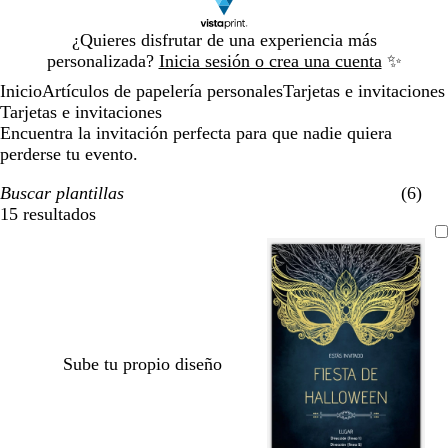
Diapositiva
¿Quieres disfrutar de una experiencia más
1
personalizada?
Inicia sesión o crea una cuenta
✨
de
Inicio
Artículos de papelería personales
Tarjetas e invitaciones
1
Tarjetas e invitaciones
Encuentra la invitación perfecta para que nadie quiera
perderse tu evento.
Buscar plantillas
(6)
15 resultados
Filtros
Sube tu propio diseño