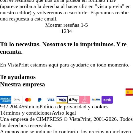
con el resultado que nos da la prueba en formato PDF
(aparece arriba a la derecha al hacer clic en "vista previa" en
nuestro editor) y volveremos a escribirle. Esperamos recibir
una respuesta a este email.
Mostrar reseñas
1-5
1
2
3
4
Ir
Ir
Ir
Ir
a
a
a
a
Tú lo necesitas. Nosotros te lo imprimimos. Y te
la
la
la
la
encanta.
página
página
página
página
En VistaPrint estamos
aquí para ayudarte
en todo momento.
Te ayudamos
Nuestra empresa
932 204 456
Inicio
Política de privacidad y cookies
Términos y condiciones
Aviso legal
Una empresa de CIMPRESS
© VistaPrint, 2001-2026. Todos
los derechos reservados.
A menos que se indique lo contrario, los precios no incluyen