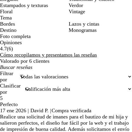
Estampados y texturas
Verdor
Floral
Vintage
Tema
Bordes
Lazos y cintas
Destino
Monogramas
Foto completa
Opiniones
6
4.7
(
6
)
reseñas
Cómo recopilamos y presentamos las reseñas
Valorado por 6 clientes
Mis
búsquedas
Filtrar
por
Clasificar
por
5
Perfecto
17 ene 2026
|
David P.
|
Compra verificada
Realice una solicitud de imanes para el bautizo de mi hija y
salieron perfectos, el diseño fue fácil por la web y el trabajo
de impresión de buena calidad. Además solicitamos el envío