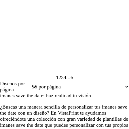
1
2
3
4
6
Página
Página
Página
Página
Página
Diseños por
1
2
3
4
6
página
imanes save the date: haz realidad tu visión.
¿Buscas una manera sencilla de personalizar tus imanes save
the date con un diseño? En VistaPrint te ayudamos
ofreciéndote una colección con gran variedad de plantillas de
imanes save the date que puedes personalizar con tus propios