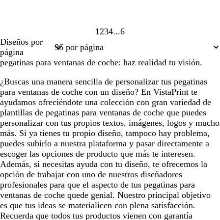
1
2
3
4
6
Página
Página
Página
Página
Página
Diseños por
1
2
3
4
6
página
pegatinas para ventanas de coche: haz realidad tu visión.
¿Buscas una manera sencilla de personalizar tus pegatinas
para ventanas de coche con un diseño? En VistaPrint te
ayudamos ofreciéndote una colección con gran variedad de
plantillas de pegatinas para ventanas de coche que puedes
personalizar con tus propios textos, imágenes, logos y mucho
más. Si ya tienes tu propio diseño, tampoco hay problema,
puedes subirlo a nuestra plataforma y pasar directamente a
escoger las opciones de producto que más te interesen.
Además, si necesitas ayuda con tu diseño, te ofrecemos la
opción de trabajar con uno de nuestros diseñadores
profesionales para que el aspecto de tus pegatinas para
ventanas de coche quede genial. Nuestro principal objetivo
es que tus ideas se materialicen con plena satisfacción.
Recuerda que todos tus productos vienen con garantía