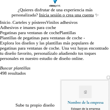
Diapositiva
¿Quieres disfrutar de una experiencia más
1
personalizada?
Inicia sesión o crea una cuenta
✨
de
Inicio
Carteles y pósteres
Vinilos adhesivos
1
...
Adhesivos e imanes para coche
Pegatinas para ventanas de coche
Plantillas
Plantillas de pegatinas para ventanas de coche -
Explora los diseños y las plantillas más populares de
pegatinas para ventanas de coche. Una vez hayas encontrado
tu diseño favorito, personalízalo añadiendo tus toques
personales en nuestro estudio de diseño online.
Buscar plantillas
498 resultados
Filtros
Sube tu propio diseño