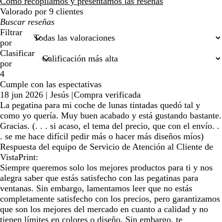
reseñas
Cómo recopilamos y presentamos las reseñas
Valorado por 9 clientes
Mis
búsquedas
Filtrar
por
Clasificar
por
4
Cumple con las espectativas
18 jun 2026
|
Jesús
|
Compra verificada
La pegatina para mi coche de lunas tintadas quedó tal y
como yo quería. Muy buen acabado y está gustando bastante.
Gracias. (. . . si acaso, el tema del precio, que con el envío. .
. se me hace difícil pedir más o hacer más diseños míos)
Respuesta del equipo de Servicio de Atención al Cliente de
VistaPrint:
Siempre queremos solo los mejores productos para ti y nos
alegra saber que estás satisfecho con las pegatinas para
ventanas. Sin embargo, lamentamos leer que no estás
completamente satisfecho con los precios, pero garantizamos
que son los mejores del mercado en cuanto a calidad y no
tienen límites en colores o diseño. Sin embargo, te