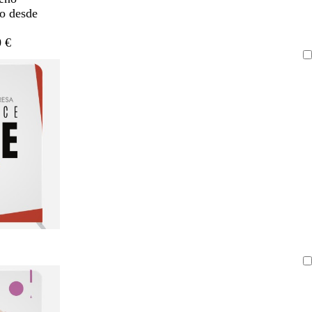
do desde
 €