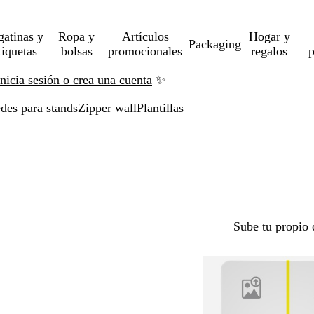
gatinas y
Ropa y
Artículos
Hogar y
Packaging
tiquetas
bolsas
promocionales
regalos
p
Inicia sesión o crea una cuenta
✨
des para stands
Zipper wall
Plantillas
Sube tu propio 