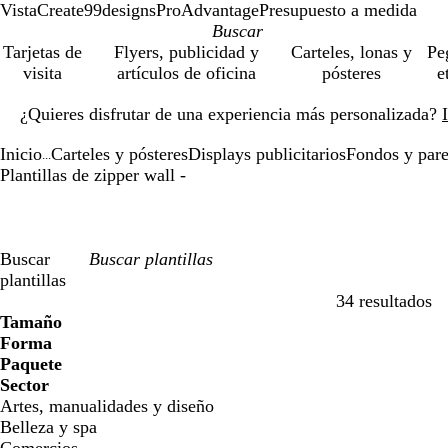
VistaCreate
99designs
ProAdvantage
Presupuesto a medida
Tarjetas de
Flyers, publicidad y
Carteles, lonas y
Pe
visita
artículos de oficina
pósteres
e
Diapositiva
¿Quieres disfrutar de una experiencia más personalizada?
1
de
Inicio
Carteles y pósteres
Displays publicitarios
Fondos y pare
1
...
Plantillas de zipper wall -
Buscar
plantillas
34 resultados
Filtros
Tamaño
Forma
Paquete
Sector
Artes, manualidades y diseño
Belleza y spa