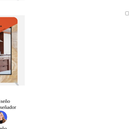
iseño
iseñador
eño