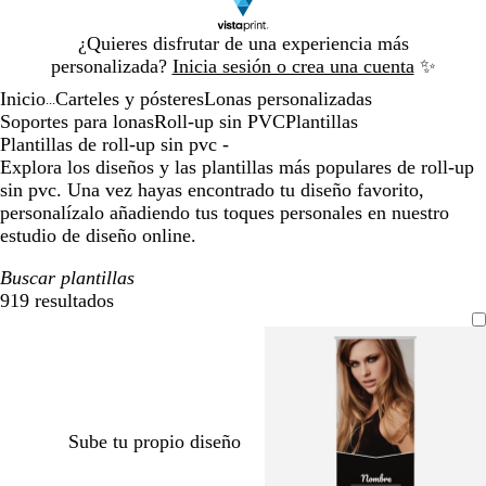
Diapositiva
¿Quieres disfrutar de una experiencia más
1
personalizada?
Inicia sesión o crea una cuenta
✨
de
Inicio
Carteles y pósteres
Lonas personalizadas
1
...
Soportes para lonas
Roll-up sin PVC
Plantillas
Plantillas de roll-up sin pvc -
Explora los diseños y las plantillas más populares de roll-up
sin pvc. Una vez hayas encontrado tu diseño favorito,
personalízalo añadiendo tus toques personales en nuestro
estudio de diseño online.
Buscar plantillas
919 resultados
Filtros
Sube tu propio diseño