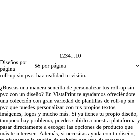
1
2
3
4
10
Página
Página
Página
Página
Página
Diseños por
1
2
3
4
10
página
roll-up sin pvc: haz realidad tu visión.
¿Buscas una manera sencilla de personalizar tus roll-up sin
pvc con un diseño? En VistaPrint te ayudamos ofreciéndote
una colección con gran variedad de plantillas de roll-up sin
pvc que puedes personalizar con tus propios textos,
imágenes, logos y mucho más. Si ya tienes tu propio diseño,
tampoco hay problema, puedes subirlo a nuestra plataforma y
pasar directamente a escoger las opciones de producto que
más te interesen. Además, si necesitas ayuda con tu diseño,