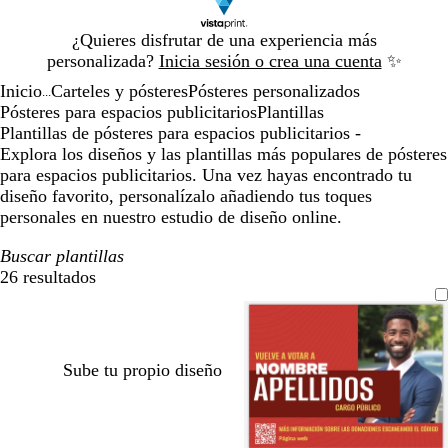
Diapositiva
¿Quieres disfrutar de una experiencia más
1
personalizada?
Inicia sesión o crea una cuenta
✨
de
Inicio
Carteles y pósteres
Pósteres personalizados
1
...
Pósteres para espacios publicitarios
Plantillas
Plantillas de pósteres para espacios publicitarios -
Explora los diseños y las plantillas más populares de pósteres
para espacios publicitarios. Una vez hayas encontrado tu
diseño favorito, personalízalo añadiendo tus toques
personales en nuestro estudio de diseño online.
Buscar plantillas
26 resultados
Filtros
Sube tu propio diseño