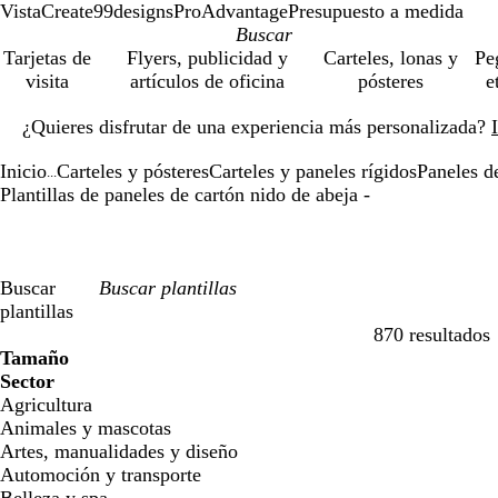
VistaCreate
99designs
ProAdvantage
Presupuesto a medida
Tarjetas de
Flyers, publicidad y
Carteles, lonas y
Pe
visita
artículos de oficina
pósteres
e
Diapositiva
¿Quieres disfrutar de una experiencia más personalizada?
1
de
Inicio
Carteles y pósteres
Carteles y paneles rígidos
Paneles d
1
...
Plantillas de paneles de cartón nido de abeja -
Buscar
plantillas
870 resultados
Filtros
Tamaño
Sector
Agricultura
Animales y mascotas
Artes, manualidades y diseño
Automoción y transporte