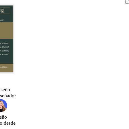
iseño
iseñador
eño
do desde