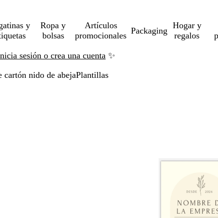
gatinas y
Ropa y
Artículos
Hogar y
Packaging
tiquetas
bolsas
promocionales
regalos
p
Inicia sesión o crea una cuenta
✨
e cartón nido de abeja
Plantillas