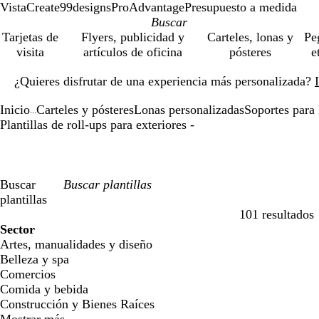
VistaCreate
99designs
ProAdvantage
Presupuesto a medida
Tarjetas de
Flyers, publicidad y
Carteles, lonas y
Pe
visita
artículos de oficina
pósteres
e
Diapositiva
¿Quieres disfrutar de una experiencia más personalizada?
1
de
Inicio
Carteles y pósteres
Lonas personalizadas
Soportes para 
1
...
Plantillas de roll-ups para exteriores -
Buscar
plantillas
101 resultados
Filtros
Sector
Artes, manualidades y diseño
Belleza y spa
Comercios
Comida y bebida
Construcción y Bienes Raíces