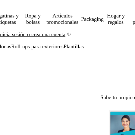
gatinas y
Ropa y
Artículos
Hogar y
Packaging
tiquetas
bolsas
promocionales
regalos
p
Inicia sesión o crea una cuenta
✨
lonas
Roll-ups para exteriores
Plantillas
Sube tu propio 