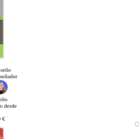
iseño
iseñador
eño
do desde
 €