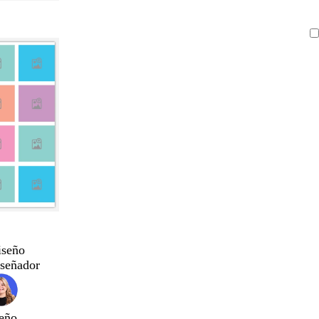
iseño
iseñador
eño