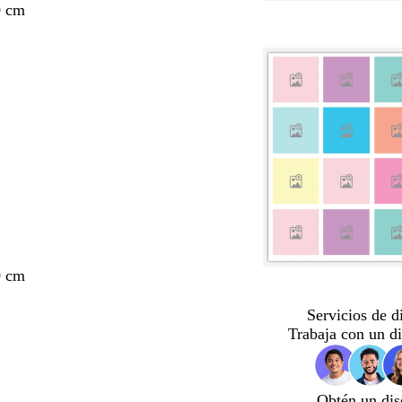
0 cm
0 cm
Servicios de d
Trabaja con un d
Obtén un dis