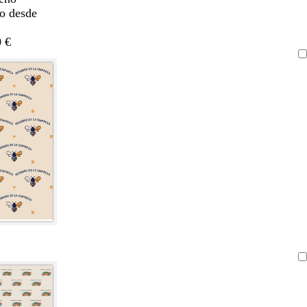
do desde
 €