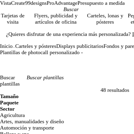
VistaCreate
99designs
ProAdvantage
Presupuesto a medida
Tarjetas de
Flyers, publicidad y
Carteles, lonas y
Pe
visita
artículos de oficina
pósteres
e
Diapositiva
¿Quieres disfrutar de una experiencia más personalizada?
1
de
Inicio
Carteles y pósteres
Displays publicitarios
Fondos y pare
1
...
Plantillas de photocall personalizado -
Buscar
plantillas
48 resultados
Filtros
Tamaño
Paquete
Sector
Agricultura
Artes, manualidades y diseño
Automoción y transporte