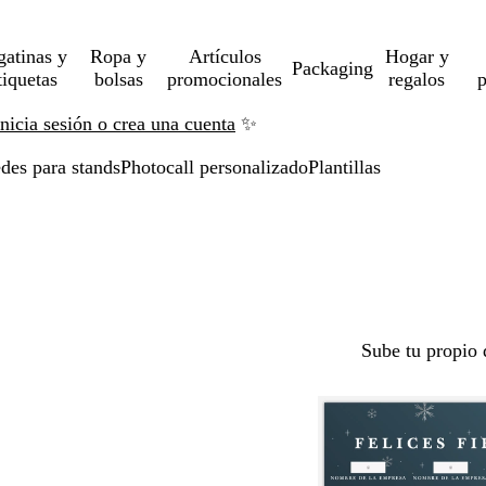
gatinas y
Ropa y
Artículos
Hogar y
Packaging
tiquetas
bolsas
promocionales
regalos
p
Inicia sesión o crea una cuenta
✨
des para stands
Photocall personalizado
Plantillas
Sube tu propio 