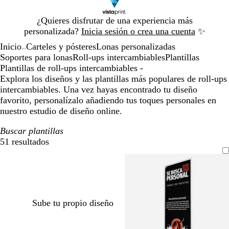
Diapositiva
¿Quieres disfrutar de una experiencia más
1
personalizada?
Inicia sesión o crea una cuenta
✨
de
Inicio
Carteles y pósteres
Lonas personalizadas
1
...
Soportes para lonas
Roll-ups intercambiables
Plantillas
Plantillas de roll-ups intercambiables -
Explora los diseños y las plantillas más populares de roll-ups
intercambiables. Una vez hayas encontrado tu diseño
favorito, personalízalo añadiendo tus toques personales en
nuestro estudio de diseño online.
Buscar plantillas
51 resultados
Filtros
Sube tu propio diseño