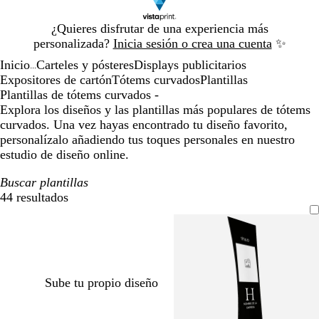
Diapositiva
¿Quieres disfrutar de una experiencia más
1
personalizada?
Inicia sesión o crea una cuenta
✨
de
Inicio
Carteles y pósteres
Displays publicitarios
1
...
Expositores de cartón
Tótems curvados
Plantillas
Plantillas de tótems curvados -
Explora los diseños y las plantillas más populares de tótems
curvados. Una vez hayas encontrado tu diseño favorito,
personalízalo añadiendo tus toques personales en nuestro
estudio de diseño online.
Buscar plantillas
44 resultados
Filtros
Sube tu propio diseño