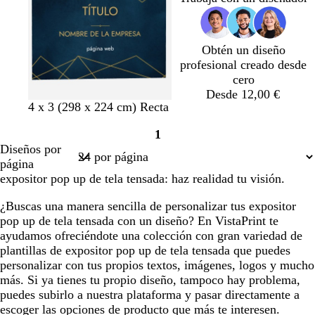
o
a
d
l
l
l
l
z
o
a
a
a
a
u
r
r
r
r
l
o
o
o
o
Obtén un diseño
a
profesional creado desde
d
cero
o
Desde 12,00 €
a
v
r
p
n
4 x 3 (298 x 224 cm) Recta
z
e
o
ú
e
1
u
r
j
r
g
Página
Diseños por
l
d
o
p
r
1
página
o
e
v
u
o
expositor pop up de tela tensada: haz realidad tu visión.
s
b
i
r
c
o
n
a
¿Buscas una manera sencilla de personalizar tus expositor
u
s
o
o
pop up de tela tensada con un diseño? En VistaPrint te
r
q
s
ayudamos ofreciéndote una colección con gran variedad de
o
u
c
plantillas de expositor pop up de tela tensada que puedes
e
u
personalizar con tus propios textos, imágenes, logos y mucho
r
más. Si ya tienes tu propio diseño, tampoco hay problema,
o
puedes subirlo a nuestra plataforma y pasar directamente a
escoger las opciones de producto que más te interesen.