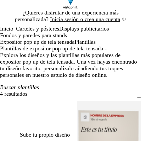
Diapositiva
¿Quieres disfrutar de una experiencia más
1
personalizada?
Inicia sesión o crea una cuenta
✨
de
Inicio
Carteles y pósteres
Displays publicitarios
1
...
Fondos y paredes para stands
Expositor pop up de tela tensada
Plantillas
Plantillas de expositor pop up de tela tensada -
Explora los diseños y las plantillas más populares de
expositor pop up de tela tensada. Una vez hayas encontrado
tu diseño favorito, personalízalo añadiendo tus toques
personales en nuestro estudio de diseño online.
Buscar plantillas
4 resultados
Filtros
Sube tu propio diseño