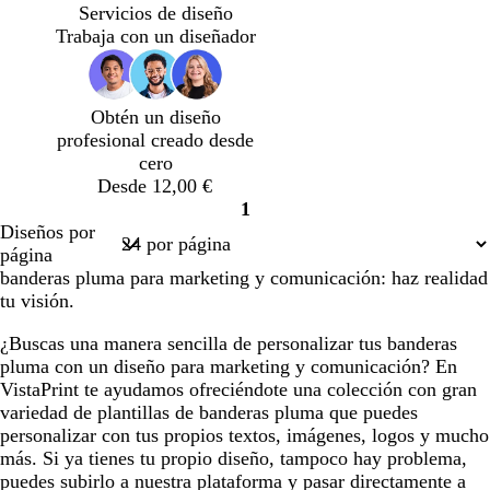
v
u
g
i
Servicios de diseño
a
l
r
s
Trabaja con un diseñador
n
c
o
c
d
l
l
a
a
a
Obtén un diseño
a
r
r
profesional creado desde
z
o
o
cero
u
Desde 12,00 €
l
1
a
Página
Diseños por
d
1
página
o
banderas pluma para marketing y comunicación: haz realidad
tu visión.
¿Buscas una manera sencilla de personalizar tus banderas
pluma con un diseño para marketing y comunicación? En
VistaPrint te ayudamos ofreciéndote una colección con gran
variedad de plantillas de banderas pluma que puedes
personalizar con tus propios textos, imágenes, logos y mucho
más. Si ya tienes tu propio diseño, tampoco hay problema,
puedes subirlo a nuestra plataforma y pasar directamente a